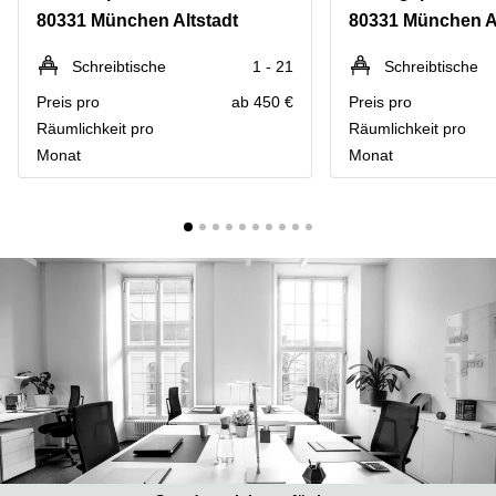
mieten
10
80331 München Altstadt
80331 München Al
Düsseldorf
Berlin
Büro
Kienberger
Schreibtische
1 - 21
Schreibtische
mieten
Allee 4
Preis pro
ab 450 €
Preis pro
Köln
Berlin
Schönefeld
Räumlichkeit pro
Räumlichkeit pro
Büro
Monat
Monat
mieten
Bahnhofstrasse
Essen
8 Hannover
Büro
Speditionstraße
mieten
21 Regus
Hannover
Düsseldorf
Seminarraum
Arcus
Düsseldorf
Park
Torgauer
Büro
Str.
mieten
Neuss
Mainzer
Landstraße
Büro
69
mieten
Frankfurt
Hamburg
Europaplatz