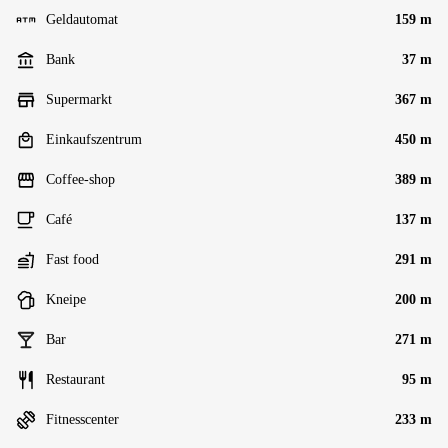
Geldautomat
159 m
Bank
37 m
Supermarkt
367 m
Einkaufszentrum
450 m
Coffee-shop
389 m
Café
137 m
Fast food
291 m
Kneipe
200 m
Bar
271 m
Restaurant
95 m
Fitnesscenter
233 m