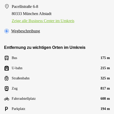
Pacellistraße 6-8
80333 München Altstadt
Zeige alle Business Center im Umkreis
Wegbeschreibung
Entfernung zu wichtigen Orten im Umkreis
Bus
175 m
U-bahn
215 m
Straßenbahn
325 m
Zug
817 m
Fahrradstellplatz
608 m
Parkplatz
194 m