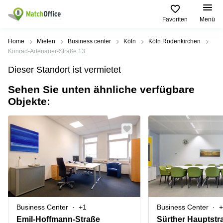
Favoriten
Menü
Mieten / Vermieten
Home
Mieten
Business center
Köln
Köln Rodenkirchen
Konrad-Adenauer-Straße 13
Hilfe
Produktseiten
Beliebte
Beliebte
Dieser Standort ist vermietet
Städte
Suchanfragen
Büro
Sehen Sie unten ähnliche verfügbare
Über uns
mieten
Büro
Regus
Objekte:
mieten
Dortmund
Business
München
Ellipson
Büro vermieten
center
Geschäftsadresse
Ruhrallee
Coworking
Hamburg
9
Preis
Space
Dortmund
Geschäftsadresse
Seminarraum
mieten
Office Club
Log-in
Düsseldorf
Ballindamm
Virtuelles
3
Büro
Geschäftsadresse
Stuttgart
Rahel-
Business Center
+1
Business Center
+
Hirsch-
Büro
Straße
Emil-Hoffmann-Straße
Sürther Hauptstr