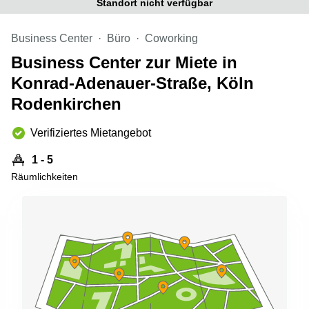
Standort nicht verfügbar
Büro
2 Berlin
mieten
Regus
Berlin
Business Center
Büro
Coworking
Mitte
Frankfurter
Business Center zur Miete in
Str. 720-
Büro
726 Köln
Konrad-Adenauer-Straße, Köln
mieten
Dortmund
Hohenstaufenring
Rodenkirchen
62 Köln
Tagungsraum
München
Erna-
Verifiziertes Mietangebot
Scheffler-
Büro
Str. 1A
1 - 5
Mannheim
Köln
Räumlichkeiten
mieten
Hohenzollernring
Büro
57 Koln
mieten
Nürnberg
Ludwig-
Erhard-
Meetingraum
Straße 18
Berlin
Hamburg
Coworking
Köln