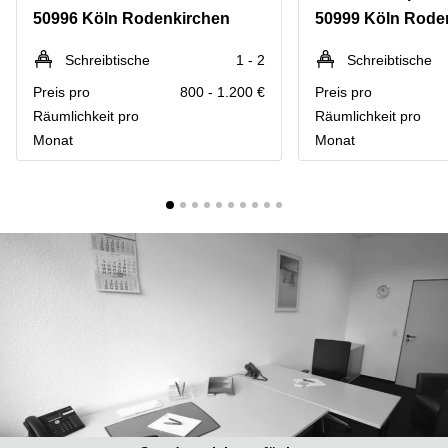
mieten
10
50996 Köln Rodenkirchen
50999 Köln Rode
Düsseldorf
Berlin
Büro
Kienberger
Schreibtische
1 - 2
Schreibtische
mieten
Allee 4
Preis pro
800 - 1.200 €
Preis pro
Köln
Berlin
Schönefeld
Räumlichkeit pro
Räumlichkeit pro
Büro
Monat
Monat
mieten
Bahnhofstrasse
Essen
8 Hannover
Büro
Speditionstraße
mieten
21 Regus
Hannover
Düsseldorf
Seminarraum
Arcus
Düsseldorf
Park
Torgauer
Büro
Str.
mieten
Neuss
Mainzer
Landstraße
Büro
69
mieten
Frankfurt
Hamburg
Europaplatz