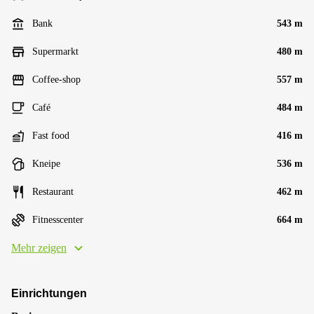
Bank
543 m
Supermarkt
480 m
Coffee-shop
557 m
Café
484 m
Fast food
416 m
Kneipe
536 m
Restaurant
462 m
Fitnesscenter
664 m
Mehr zeigen
Einrichtungen