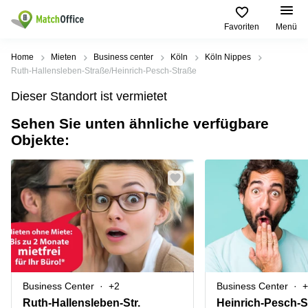
Favoriten
Menü
Mieten / Vermieten
Home
Mieten
Business center
Köln
Köln Nippes
Ruth-Hallensleben-Straße/Heinrich-Pesch-Straße
Hilfe
Produktseiten
Beliebte
Beliebte
Dieser Standort ist vermietet
Städte
Suchanfragen
Büro
Sehen Sie unten ähnliche verfügbare
Über uns
mieten
Büro
Regus
Objekte:
mieten
Dortmund
Business
München
Ellipson
Büro vermieten
center
Geschäftsadresse
Ruhrallee
Coworking
Hamburg
9
Preis
Space
Dortmund
Geschäftsadresse
Seminarraum
mieten
Office Club
Log-in
Düsseldorf
Ballindamm
Virtuelles
3
Büro
Geschäftsadresse
Stuttgart
Rahel-
Business Center
+2
Business Center
+
Hirsch-
Büro
Straße
Ruth-Hallensleben-Str.
Heinrich-Pesch-S