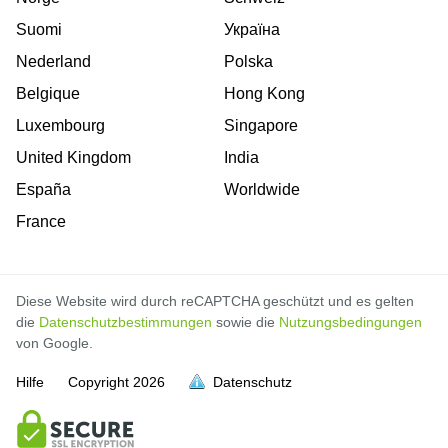
Suomi
Україна
Nederland
Polska
Belgique
Hong Kong
Luxembourg
Singapore
United Kingdom
India
España
Worldwide
France
Diese Website wird durch reCAPTCHA geschützt und es gelten
die
Datenschutzbestimmungen
sowie die
Nutzungsbedingungen
von Google.
Hilfe
Copyright
2026
Datenschutz
voll
voll
voll
voll
voll
voll
voll
voll
voll
voll