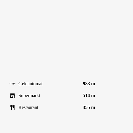
Geldautomat
983 m
Supermarkt
514 m
Restaurant
355 m