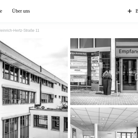
fe
Über uns
B
einrich-Hertz-Straße 11