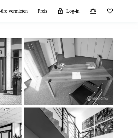
üro vermieten
Preis
Log-in