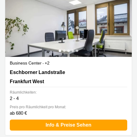
Business Center
+2
Eschborner Landstraße 42-50, Frankfurt West
Eschborner Landstraße
Frankfurt West
Räumlichkeiten:
2 - 4
Preis pro Räumlichkeit pro Monat:
ab 680 €
Info & Preise Sehen