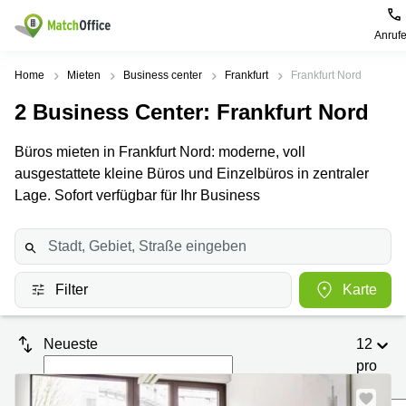
Anruf
Mieten / Vermieten
Home
Mieten
Business center
Frankfurt
Frankfurt Nord
2
Business Center
: Frankfurt Nord
Hilfe
Produktseiten
Beliebte
Beliebte
Städte
Suchanfragen
Büros mieten in Frankfurt Nord: moderne, voll
Büro
Über uns
ausgestattete kleine Büros und Einzelbüros in zentraler
mieten
Büro
Regus
mieten
Dortmund
Lage. Sofort verfügbar für Ihr Business
Business
München
Ellipson
Büro vermieten
center
Geschäftsadresse
Ruhrallee
Coworking
Hamburg
9
Preis
Space
Dortmund
Geschäftsadresse
Filter
Karte
Seminarraum
mieten
Office Club
Log-in
Düsseldorf
Ballindamm
Virtuelles
3
Neueste
12
Büro
Geschäftsadresse
Stuttgart
Rahel-
pro
Hirsch-
Seite
Büro
Straße