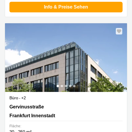
Info & Preise Sehen
Büro
+2
Gervinusstraße 15-17, Frankfurt Innenstadt
Gervinusstraße
Frankfurt Innenstadt
Fläche:
30 - 250 m²