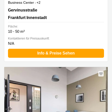
Business Center
+2
Gervinusstraße 15-17, Frankfurt Innenstadt
Gervinusstraße
Frankfurt Innenstadt
Fläche:
10 - 50 m²
Kontaktieren für Preisauskunft:
N/A
Info & Preise Sehen