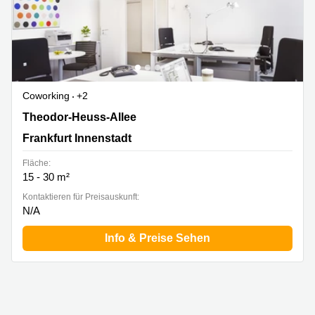
Coworking
+2
Theodor-Heuss-Allee 112, Frankfurt Innenstadt
Theodor-Heuss-Allee
Frankfurt Innenstadt
Fläche:
15 - 30 m²
Kontaktieren für Preisauskunft:
N/A
Info & Preise Sehen