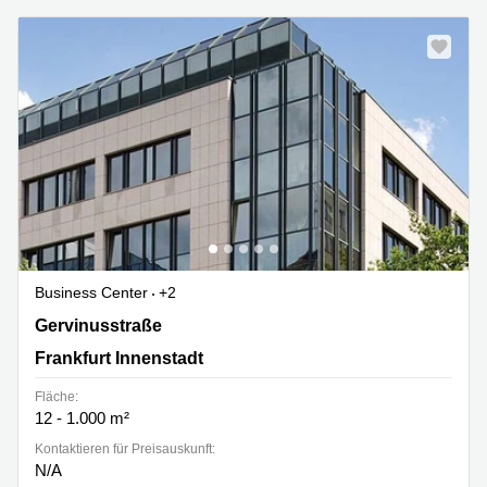
Business Center
+2
Gervinusstraße 15-17, Frankfurt Innenstadt
Gervinusstraße
Frankfurt Innenstadt
Fläche:
12 - 1.000 m²
Kontaktieren für Preisauskunft:
N/A