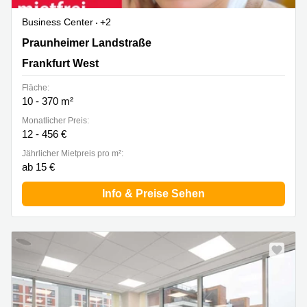
Business Center
+2
Praunheimer Landstraße 32, Frankfurt West
Praunheimer Landstraße
Frankfurt West
Fläche:
10 - 370 m²
Monatlicher Preis:
12 - 456 €
Jährlicher Mietpreis pro m²:
ab 15 €
Info & Preise Sehen