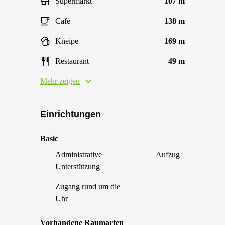
Supermarkt
107 m
Café
138 m
Kneipe
169 m
Restaurant
49 m
Mehr zeigen
Einrichtungen
Basic
Administrative
Aufzug
Unterstützung
Zugang rund um die
Uhr
Vorhandene Raumarten