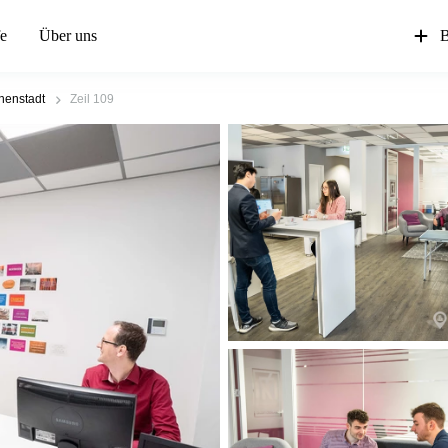
fe
Über uns
B
nnenstadt
Zeil 109