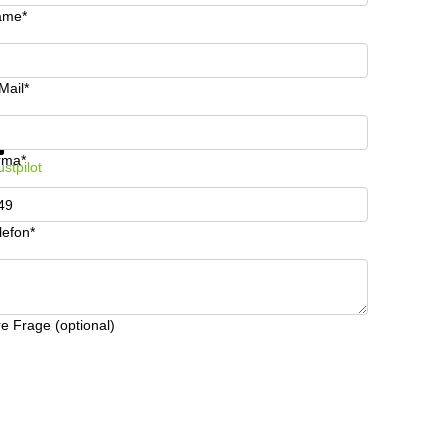
ame*
Mail*
fos & Preise jetzt erhalten
Datenschutz
rma*
ustpilot
lefon*
re Frage (optional)