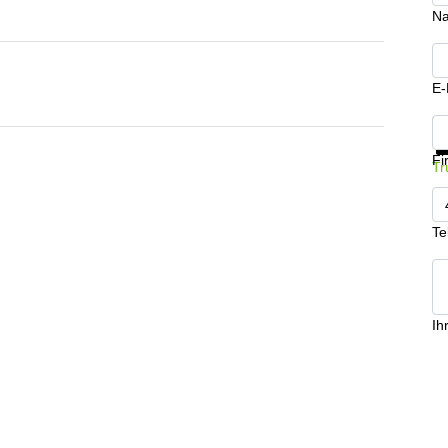
N
E-
In
Fi
Tr
Te
Ih