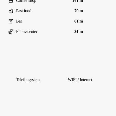
Coffee-shop
141 m
Fast food
70 m
Bar
61 m
Fitnesscenter
31 m
Telefonsystem
WIFI / Internet