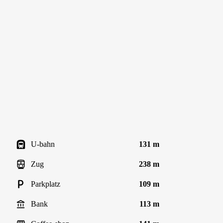
U-bahn
131 m
Zug
238 m
Parkplatz
109 m
Bank
113 m