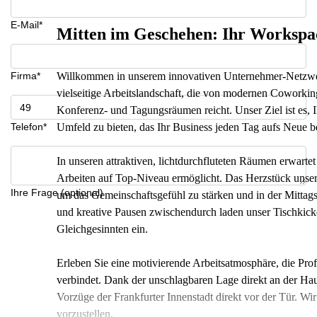
E-Mail*
Mitten im Geschehen: Ihr Workspa
Firma*
Willkommen in unserem innovativen Unternehmer-Netzwerk
vielseitige Arbeitslandschaft, die von modernen Coworking
Konferenz- und Tagungsräumen reicht. Unser Ziel ist es, Ih
Telefon*
Umfeld zu bieten, das Ihr Business jeden Tag aufs Neue be
In unseren attraktiven, lichtdurchfluteten Räumen erwartet
Arbeiten auf Top-Niveau ermöglicht. Das Herzstück unsere
Ihre Frage (optional)
um das Gemeinschaftsgefühl zu stärken und in der Mittag
und kreative Pausen zwischendurch laden unser Tischkick
Gleichgesinnten ein.
Erleben Sie eine motivierende Arbeitsatmosphäre, die Prof
verbindet. Dank der unschlagbaren Lage direkt an der H
Vorzüge der Frankfurter Innenstadt direkt vor der Tür. Wi
vorzustellen.