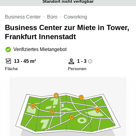
Standort nicht verfügbar
Büro
2 Berlin
mieten
Regus
Berlin
Business Center
Büro
Coworking
Mitte
Frankfurter
Business Center zur Miete in Tower,
Str. 720-
Büro
726 Köln
Frankfurt Innenstadt
mieten
Dortmund
Hohenstaufenring
62 Köln
Verifiziertes Mietangebot
Tagungsraum
München
Erna-
13 - 45 m²
1 - 3
Scheffler-
Büro
Str. 1A
Fläche
Personen
Mannheim
Köln
mieten
Hohenzollernring
Büro
57 Koln
mieten
Nürnberg
Ludwig-
Erhard-
Meetingraum
Straße 18
Berlin
Hamburg
Coworking
Köln