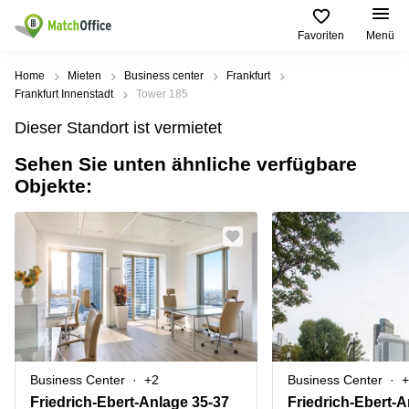
Favoriten
Menü
Mieten / Vermieten
Home
Mieten
Business center
Frankfurt
Frankfurt Innenstadt
Tower 185
Hilfe
Produktseiten
Beliebte
Beliebte
Dieser Standort ist vermietet
Städte
Suchanfragen
Büro
Sehen Sie unten ähnliche verfügbare
Über uns
mieten
Büro
Regus
Objekte:
mieten
Dortmund
Business
München
Ellipson
Büro vermieten
center
Geschäftsadresse
Ruhrallee
Coworking
Hamburg
9
Preis
Space
Dortmund
Geschäftsadresse
Seminarraum
mieten
Office Club
Log-in
Düsseldorf
Ballindamm
Virtuelles
3
Büro
Geschäftsadresse
Stuttgart
Rahel-
Business Center
+2
Business Center
+
Hirsch-
Büro
Straße
Friedrich-Ebert-Anlage 35-37
Friedrich-Ebert-A