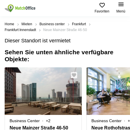
Favoriten
Menü
Mieten / Vermieten
Home
Mieten
Business center
Frankfurt
Frankfurt Innenstadt
Neue Mainzer Straße 46-50
Hilfe
Produktseiten
Beliebte
Beliebte
Dieser Standort ist vermietet
Städte
Suchanfragen
Büro
Sehen Sie unten ähnliche verfügbare
Über uns
mieten
Büro
Regus
Objekte:
mieten
Dortmund
Business
München
Ellipson
Büro vermieten
center
Geschäftsadresse
Ruhrallee
Coworking
Hamburg
9
Preis
Space
Dortmund
Geschäftsadresse
Seminarraum
mieten
Office Club
Log-in
Düsseldorf
Ballindamm
Virtuelles
3
Büro
Geschäftsadresse
Stuttgart
Rahel-
Business Center
+2
Business Center
+
Hirsch-
Büro
Straße
Neue Mainzer Straße 46-50
Neue Rothofstras