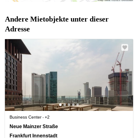
Andere Mietobjekte unter dieser
Adresse
Business Center
+2
Neue Mainzer Straße 46-50, Frankfurt Innenstadt
Neue Mainzer Straße
Frankfurt Innenstadt