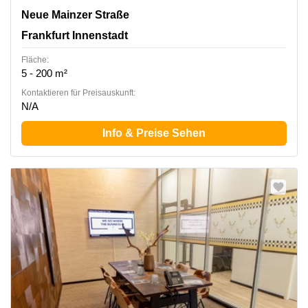
Neue Mainzer Straße 46-50, Frankfurt Innenstadt
Neue Mainzer Straße
Frankfurt Innenstadt
Fläche:
5 - 200 m²
Kontaktieren für Preisauskunft:
N/A
Info & Preise Sehen