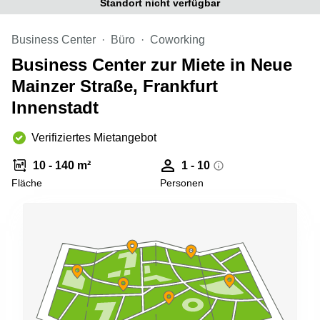
Standort nicht verfügbar
Büro
2 Berlin
mieten
Regus
Berlin
Business Center
Büro
Coworking
Mitte
Frankfurter
Business Center zur Miete in Neue
Str. 720-
Büro
726 Köln
Mainzer Straße, Frankfurt
mieten
Dortmund
Hohenstaufenring
Innenstadt
62 Köln
Tagungsraum
München
Erna-
Verifiziertes Mietangebot
Scheffler-
Büro
Str. 1A
10 - 140 m²
1 - 10
Mannheim
Köln
Fläche
Personen
mieten
Hohenzollernring
Büro
57 Koln
mieten
Nürnberg
Ludwig-
Erhard-
Meetingraum
Straße 18
Berlin
Hamburg
Coworking
Köln