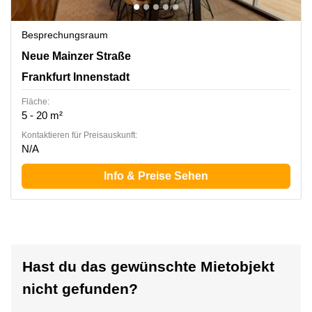
Besprechungsraum
Neue Mainzer Straße 46-50, Frankfurt Innenstadt
Neue Mainzer Straße
Frankfurt Innenstadt
Fläche:
5 - 20 m²
Kontaktieren für Preisauskunft:
N/A
Info & Preise Sehen
Hast du das gewünschte Mietobjekt
nicht gefunden?