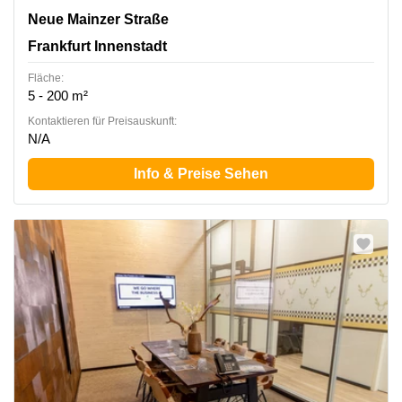
Neue Mainzer Straße 46-50, Frankfurt Innenstadt
Neue Mainzer Straße
Frankfurt Innenstadt
Fläche:
5 - 200 m²
Kontaktieren für Preisauskunft:
N/A
Info & Preise Sehen