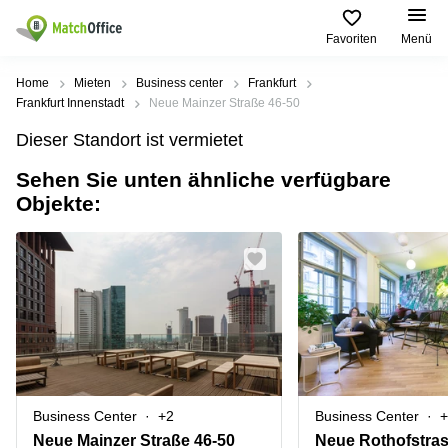
Favoriten
Menü
Mieten / Vermieten
Home
Mieten
Business center
Frankfurt
Frankfurt Innenstadt
Neue Mainzer Straße 46-50
Hilfe
Produktseiten
Beliebte
Beliebte
Dieser Standort ist vermietet
Städte
Suchanfragen
Büro
Sehen Sie unten ähnliche verfügbare
Über uns
mieten
Büro
Regus
Objekte:
mieten
Dortmund
Business
München
Ellipson
Büro vermieten
center
Geschäftsadresse
Ruhrallee
Coworking
Hamburg
9
Preis
Space
Dortmund
Geschäftsadresse
Seminarraum
mieten
Office Club
Log-in
Düsseldorf
Ballindamm
Virtuelles
3
Büro
Geschäftsadresse
Stuttgart
Rahel-
Business Center
+2
Business Center
+
Hirsch-
Büro
Straße
Neue Mainzer Straße 46-50
Neue Rothofstras