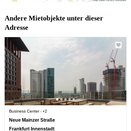
Andere Mietobjekte unter dieser
Adresse
Business Center
+2
Neue Mainzer Straße 46-50, Frankfurt Innenstadt
Neue Mainzer Straße
Frankfurt Innenstadt