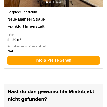
Besprechungsraum
Neue Mainzer Straße 46-50, Frankfurt Innenstadt
Neue Mainzer Straße
Frankfurt Innenstadt
Fläche:
5 - 20 m²
Kontaktieren für Preisauskunft:
N/A
Info & Preise Sehen
Hast du das gewünschte Mietobjekt
nicht gefunden?