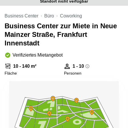
Standort nicht verfügbar
Büro
2 Berlin
mieten
Regus
Berlin
Business Center
Büro
Coworking
Mitte
Frankfurter
Business Center zur Miete in Neue
Str. 720-
Büro
726 Köln
Mainzer Straße, Frankfurt
mieten
Dortmund
Hohenstaufenring
Innenstadt
62 Köln
Tagungsraum
München
Erna-
Verifiziertes Mietangebot
Scheffler-
Büro
Str. 1A
10 - 140 m²
1 - 10
Mannheim
Köln
Fläche
Personen
mieten
Hohenzollernring
Büro
57 Koln
mieten
Nürnberg
Ludwig-
Erhard-
Meetingraum
Straße 18
Berlin
Hamburg
Coworking
Köln