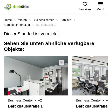
Favoriten
Menü
Mieten / Vermieten
Home
Mieten
Business center
Frankfurt
Frankfurt Innenstadt
Barckhausstr. 1
Hilfe
Produktseiten
Beliebte
Beliebte
Dieser Standort ist vermietet
Städte
Suchanfragen
Büro
Sehen Sie unten ähnliche verfügbare
Über uns
mieten
Büro
Regus
Objekte:
mieten
Dortmund
Business
München
Ellipson
Büro vermieten
center
Geschäftsadresse
Ruhrallee
Coworking
Hamburg
9
Preis
Space
Dortmund
Geschäftsadresse
Seminarraum
mieten
Office Club
Log-in
Düsseldorf
Ballindamm
Virtuelles
3
Büro
Geschäftsadresse
Stuttgart
Rahel-
Business Center
+2
Business Center
+
Hirsch-
Büro
Straße
Barckhausstraße 1
Barckhausstraße