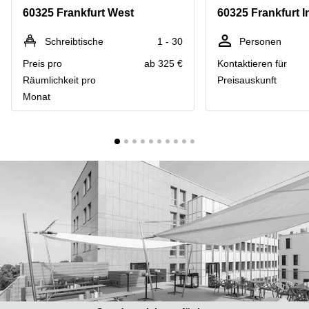
mieten
10
60325 Frankfurt West
60325 Frankfurt 
Düsseldorf
Berlin
Büro
Kienberger
Schreibtische
1 - 30
Personen
mieten
Allee 4
Preis pro
ab 325 €
Kontaktieren für
Köln
Berlin
Schönefeld
Räumlichkeit pro
Preisauskunft
Büro
Monat
mieten
Bahnhofstrasse
Essen
8 Hannover
Büro
Speditionstraße
mieten
21 Regus
Hannover
Düsseldorf
Seminarraum
Arcus
Düsseldorf
Park
Torgauer
Büro
Str.
mieten
Neuss
Mainzer
Landstraße
Büro
69
mieten
Frankfurt
Hamburg
Europaplatz