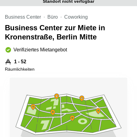
Standort nicht verfügbar
Büro
2 Berlin
mieten
Regus
Berlin
Business Center
Büro
Coworking
Mitte
Frankfurter
Business Center zur Miete in
Str. 720-
Büro
726 Köln
Kronenstraße, Berlin Mitte
mieten
Dortmund
Hohenstaufenring
62 Köln
Verifiziertes Mietangebot
Tagungsraum
München
Erna-
1 - 52
Scheffler-
Büro
Str. 1A
Räumlichkeiten
Mannheim
Köln
mieten
Hohenzollernring
Büro
57 Koln
mieten
Nürnberg
Ludwig-
Erhard-
Meetingraum
Straße 18
Berlin
Hamburg
Coworking
Köln