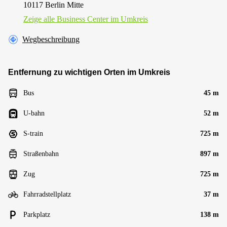
10117 Berlin Mitte
Zeige alle Business Center im Umkreis
Wegbeschreibung
Entfernung zu wichtigen Orten im Umkreis
Bus
45 m
U-bahn
52 m
S-train
725 m
Straßenbahn
897 m
Zug
725 m
Fahrradstellplatz
37 m
Parkplatz
138 m