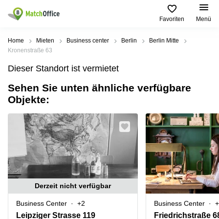
Favoriten
Menü
Mieten / Vermieten
Home
Mieten
Business center
Berlin
Berlin Mitte
Kronenstraße 63
Hilfe
Produktseiten
Beliebte
Beliebte
Dieser Standort ist vermietet
Städte
Suchanfragen
Büro
Sehen Sie unten ähnliche verfügbare
Über uns
mieten
Büro
Regus
Objekte:
mieten
Dortmund
Business
München
Ellipson
Büro vermieten
center
Geschäftsadresse
Ruhrallee
Coworking
Hamburg
9
Preis
Space
Dortmund
Geschäftsadresse
Seminarraum
mieten
Office Club
Log-in
Düsseldorf
Ballindamm
Virtuelles
3
Derzeit nicht verfügbar
Büro
Geschäftsadresse
Stuttgart
Rahel-
Business Center
+2
Business Center
+
Hirsch-
Büro
Straße
Leipziger Strasse 119
Friedrichstraße 6