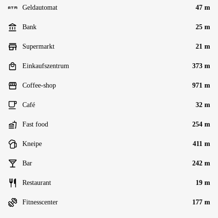
Geldautomat
47 m
Bank
25 m
Supermarkt
21 m
Einkaufszentrum
373 m
Coffee-shop
971 m
Café
32 m
Fast food
254 m
Kneipe
411 m
Bar
242 m
Restaurant
19 m
Fitnesscenter
177 m