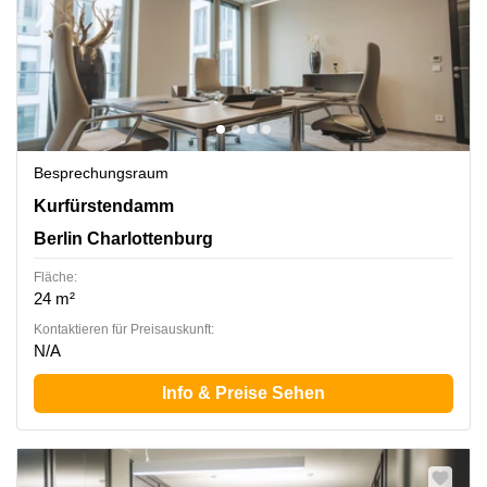
Besprechungsraum
Kurfürstendamm 14, Berlin Charlottenburg
Kurfürstendamm
Berlin Charlottenburg
Fläche:
24 m²
Kontaktieren für Preisauskunft:
N/A
Info & Preise Sehen