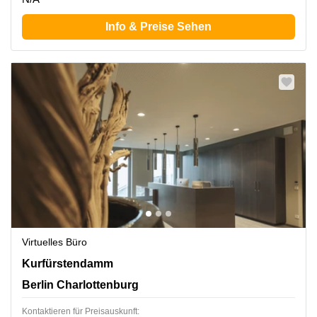
Info & Preise Sehen
Virtuelles Büro
Kurfürstendamm 14, Berlin Charlottenburg
Kurfürstendamm
Berlin Charlottenburg
Kontaktieren für Preisauskunft: