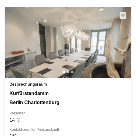
Besprechungsraum
Kurfürstendamm 14, Berlin Charlottenburg
Kurfürstendamm
Berlin Charlottenburg
Personen:
14
Kontaktieren für Preisauskunft:
N/A