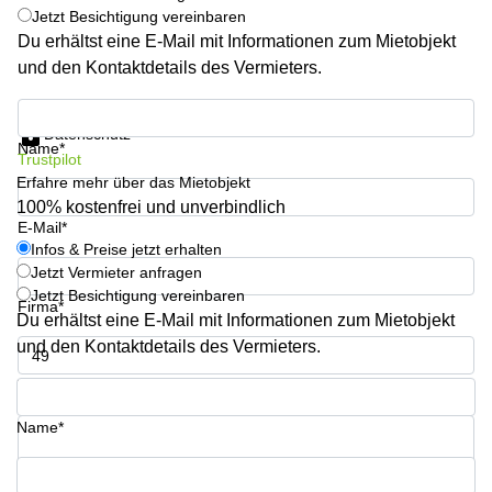
Büro
Jetzt Besichtigung vereinbaren
2 Berlin
mieten
Regus
Du erhältst eine E-Mail mit Informationen zum Mietobjekt
Berlin
und den Kontaktdetails des Vermieters.
Mitte
Frankfurter
Str. 720-
Büro
Infos & Preise jetzt erhalten
726 Köln
mieten
Datenschutz
Name*
Dortmund
Hohenstaufenring
Trustpilot
62 Köln
Erfahre mehr über das Mietobjekt
Tagungsraum
München
100% kostenfrei und unverbindlich
Erna-
E-Mail*
Scheffler-
Büro
Str. 1A
Infos & Preise jetzt erhalten
Mannheim
Köln
Jetzt Vermieter anfragen
mieten
Jetzt Besichtigung vereinbaren
Hohenzollernring
Firma*
Du erhältst eine E-Mail mit Informationen zum Mietobjekt
Büro
57 Koln
mieten
und den Kontaktdetails des Vermieters.
Nürnberg
Ludwig-
Erhard-
Telefon*
Meetingraum
Straße 18
Berlin
Hamburg
Name*
Coworking
Köln
Ihre Frage (optional)