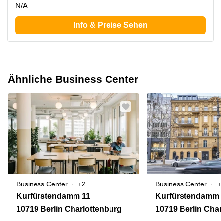
N/A
Info & Preise Sehen
Ähnliche Business Center
Business Center
+2
Business Center
+
Kurfürstendamm 11
Kurfürstendamm
10719 Berlin Charlottenburg
10719 Berlin Cha