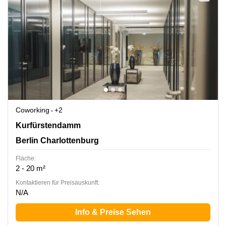
Coworking
+2
Kurfürstendamm 14, Berlin Charlottenburg
Kurfürstendamm
Berlin Charlottenburg
Fläche:
2 - 20 m²
Kontaktieren für Preisauskunft:
N/A
Info & Preise Sehen