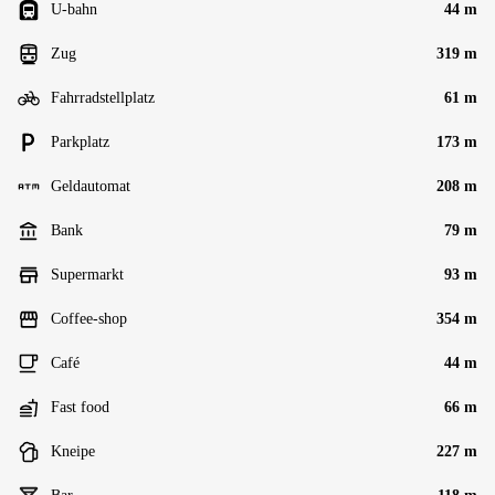
U-bahn
44 m
Zug
319 m
Fahrradstellplatz
61 m
Parkplatz
173 m
Geldautomat
208 m
Bank
79 m
Supermarkt
93 m
Coffee-shop
354 m
Café
44 m
Fast food
66 m
Kneipe
227 m