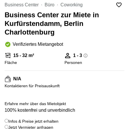
mieten
10
Business Center
Büro
Coworking
Düsseldorf
Berlin
Business Center zur Miete in
Büro
Kienberger
mieten
Kurfürstendamm, Berlin
Allee 4
Köln
Berlin
Charlottenburg
Schönefeld
Büro
mieten
Bahnhofstrasse
Verifiziertes Mietangebot
Essen
8 Hannover
15 - 32 m²
1 - 3
Büro
Speditionstraße
mieten
Fläche
21 Regus
Personen
Hannover
Düsseldorf
Seminarraum
Arcus
N/A
Düsseldorf
Park
Kontaktieren für Preisauskunft
Torgauer
Büro
Str.
mieten
Neuss
Mainzer
Erfahre mehr über das Mietobjekt
Landstraße
100% kostenfrei und unverbindlich
Büro
69
mieten
Frankfurt
Infos & Preise jetzt erhalten
Hamburg
Jetzt Vermieter anfragen
Europaplatz