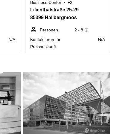
Business Center
+2
Lilienthalstraße 25-29
85399 Hallbergmoos
Personen
2 - 8
N/A
Kontaktieren für
N/A
Preisauskunft