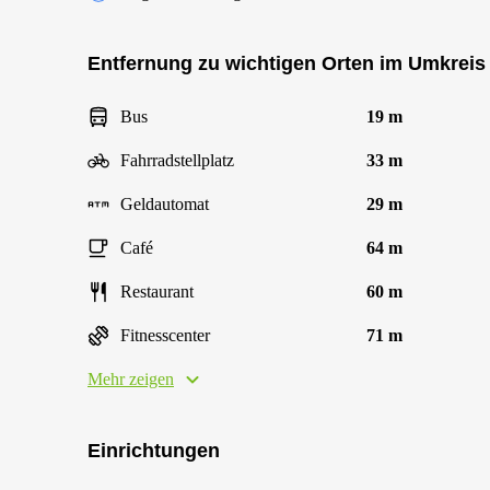
Entfernung zu wichtigen Orten im Umkreis
Bus
19 m
Fahrradstellplatz
33 m
Geldautomat
29 m
Café
64 m
Restaurant
60 m
Fitnesscenter
71 m
Mehr zeigen
Einrichtungen