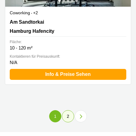
Coworking
+2
Am Sandtorkai 77, Hamburg Hafencity
Am Sandtorkai
Hamburg Hafencity
Fläche:
10 - 120 m²
Kontaktieren für Preisauskunft:
N/A
Info & Preise Sehen
1
2