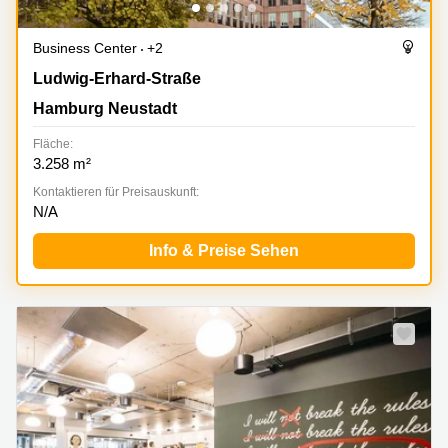
Business Center
+2
Ludwig-Erhard-Straße 18, Hamburg Neustadt
Ludwig-Erhard-Straße
Hamburg Neustadt
Fläche:
3.258 m²
Kontaktieren für Preisauskunft:
N/A
Info & Preise Sehen