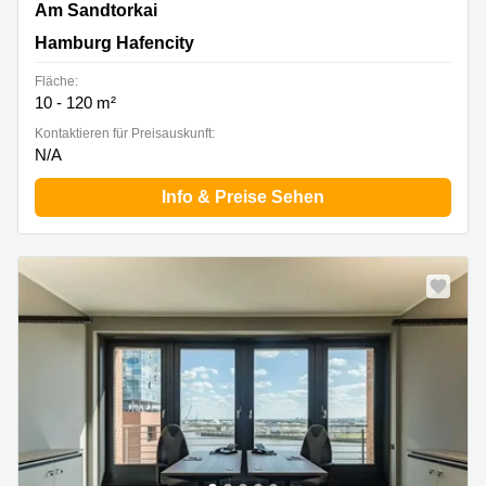
Am Sandtorkai 77, Hamburg Hafencity
Am Sandtorkai
Hamburg Hafencity
Fläche:
10 - 120 m²
Kontaktieren für Preisauskunft:
N/A
Info & Preise Sehen