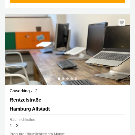
Coworking
+2
Rentzelstraße 16, Hamburg Altstadt
Rentzelstraße
Hamburg Altstadt
Räumlichkeiten:
1 - 2
Preis pro Räumlichkeit pro Monat: