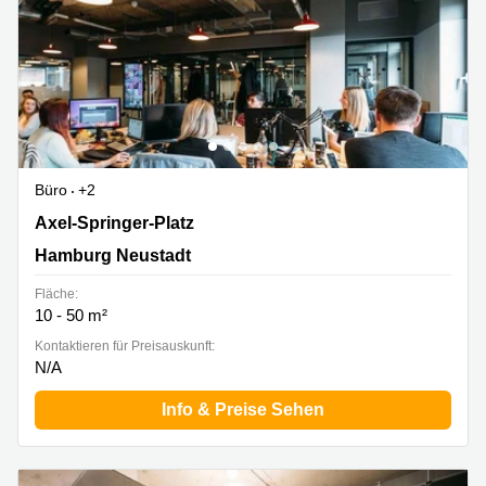
Büro
+2
Axel-Springer-Platz 3, Hamburg Neustadt
Axel-Springer-Platz
Hamburg Neustadt
Fläche:
10 - 50 m²
Kontaktieren für Preisauskunft:
N/A
Info & Preise Sehen