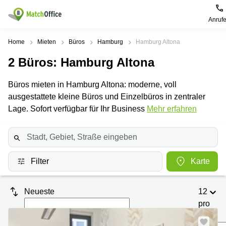
Anruf
Mieten / Vermieten
Home
Mieten
Büros
Hamburg
Hamburg Altona
2
Büros
: Hamburg Altona
Hilfe
Produktseiten
Beliebte
Beliebte
Städte
Suchanfragen
Büros mieten in Hamburg Altona: moderne, voll
Büro
Über uns
ausgestattete kleine Büros und Einzelbüros in zentraler
mieten
Büro
Regus
mieten
Dortmund
Lage. Sofort verfügbar für Ihr Business
Mehr erfahren
Business
München
Ellipson
Büro vermieten
center
Geschäftsadresse
Ruhrallee
Coworking
Hamburg
9
Preis
Space
Dortmund
Geschäftsadresse
Filter
Karte
Seminarraum
mieten
Office Club
Log-in
Düsseldorf
Ballindamm
Virtuelles
3
Neueste
12
Büro
Geschäftsadresse
Stuttgart
Rahel-
pro
Hirsch-
Seite
Büro
Straße