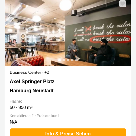
Business Center
+2
Axel-Springer-Platz 3, Hamburg Neustadt
Axel-Springer-Platz
Hamburg Neustadt
Fläche:
50 - 990 m²
Kontaktieren für Preisauskunft:
N/A
Info & Preise Sehen