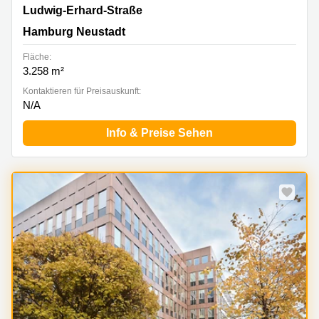
Ludwig-Erhard-Straße 18, Hamburg Neustadt
Ludwig-Erhard-Straße
Hamburg Neustadt
Fläche:
3.258 m²
Kontaktieren für Preisauskunft:
N/A
Info & Preise Sehen