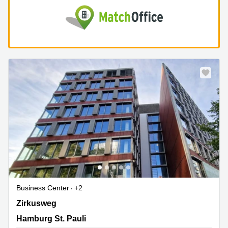
Business Center
+2
Zirkusweg 1, Hamburg St. Pauli
Zirkusweg
Hamburg St. Pauli