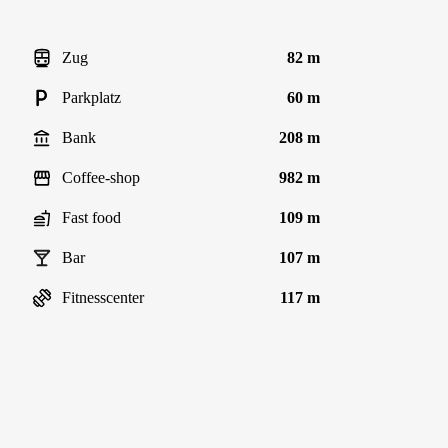
Zug
82 m
Parkplatz
60 m
Bank
208 m
Coffee-shop
982 m
Fast food
109 m
Bar
107 m
Fitnesscenter
117 m