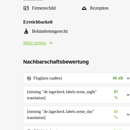
Firmenschild
Rezeption
Erreichbarkeit
Behindertengerecht
Mehr zeigen
Nachbarschaftsbewertung
80 dB
Fluglärm (außen)
[missing "de.lagecheck.labels.noise_night"
87
%
translation]
[missing "de.lagecheck.labels.noise_day"
65
%
translation]