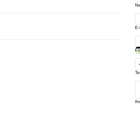
N
E-
In
Fi
Tr
Te
Ih