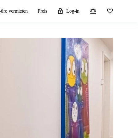
üro vermieten
Preis
Log-in