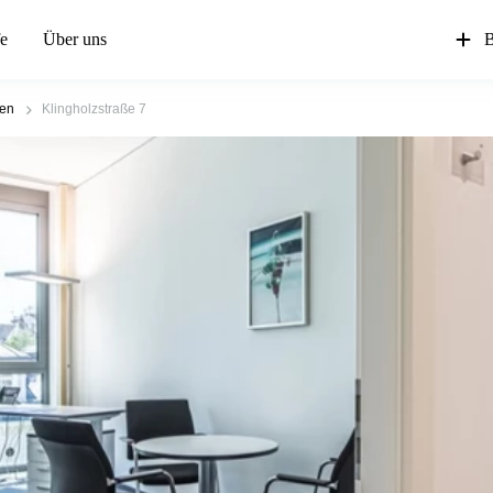
fe
Über uns
B
en
Klingholzstraße 7