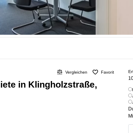
Er
Vergleichen
Favorit
10
te in Klingholzstraße,
Du
Mi