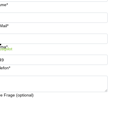
ame*
Mail*
fos & Preise jetzt erhalten
Datenschutz
rma*
ustpilot
lefon*
re Frage (optional)