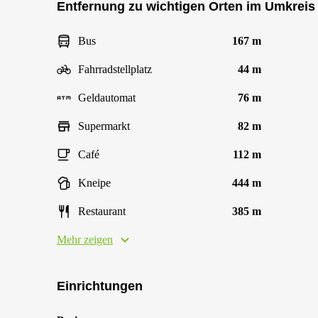
Entfernung zu wichtigen Orten im Umkreis
Bus
167 m
Fahrradstellplatz
44 m
Geldautomat
76 m
Supermarkt
82 m
Café
112 m
Kneipe
444 m
Restaurant
385 m
Mehr zeigen
Einrichtungen