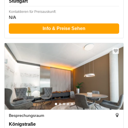
Stuttgart
Kontaktieren für Preisauskunft:
N/A
Info & Preise Sehen
Besprechungsraum
Königstraße 35, Stuttgart
Königstraße