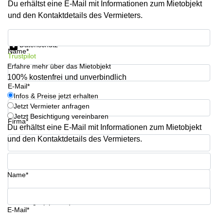
Du erhältst eine E-Mail mit Informationen zum Mietobjekt
Büro
2 Berlin
mieten
und den Kontaktdetails des Vermieters.
Regus
Berlin
Mitte
Frankfurter
Infos & Preise jetzt erhalten
Str. 720-
Datenschutz
Büro
726 Köln
Name*
Trustpilot
mieten
Dortmund
Erfahre mehr über das Mietobjekt
Hohenstaufenring
62 Köln
100% kostenfrei und unverbindlich
Tagungsraum
E-Mail*
München
Erna-
Infos & Preise jetzt erhalten
Scheffler-
Jetzt Vermieter anfragen
Büro
Str. 1A
Jetzt Besichtigung vereinbaren
Mannheim
Köln
Firma*
mieten
Du erhältst eine E-Mail mit Informationen zum Mietobjekt
Hohenzollernring
und den Kontaktdetails des Vermieters.
Büro
57 Koln
mieten
Telefon*
Nürnberg
Ludwig-
Erhard-
Name*
Meetingraum
Straße 18
Berlin
Hamburg
Coworking
Ihre Frage (optional)
E-Mail*
Köln