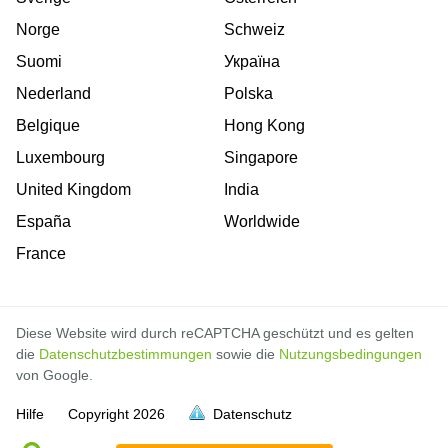
Norge
Schweiz
Suomi
Україна
Nederland
Polska
Belgique
Hong Kong
Luxembourg
Singapore
United Kingdom
India
España
Worldwide
France
Diese Website wird durch reCAPTCHA geschützt und es gelten
die
Datenschutzbestimmungen
sowie die
Nutzungsbedingungen
von Google.
Hilfe
Copyright
2026
Datenschutz
voll
voll
voll
voll
voll
voll
voll
voll
voll
voll
voll
voll
voll
voll
voll
voll
voll