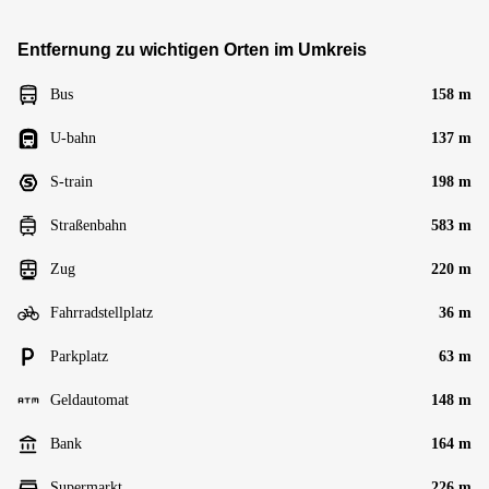
Entfernung zu wichtigen Orten im Umkreis
Bus
158 m
U-bahn
137 m
S-train
198 m
Straßenbahn
583 m
Zug
220 m
Fahrradstellplatz
36 m
Parkplatz
63 m
Geldautomat
148 m
Bank
164 m
Supermarkt
226 m