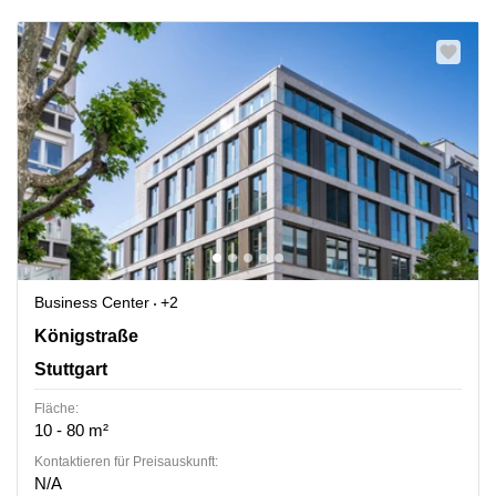
Business Center
+2
Königstraße 35, Stuttgart
Königstraße
Stuttgart
Fläche:
10 - 80 m²
Kontaktieren für Preisauskunft:
N/A