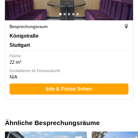
Besprechungsraum
Königstraße 35, Stuttgart
Königstraße
Stuttgart
Fläche:
22 m²
Kontaktieren für Preisauskunft:
N/A
Info & Preise Sehen
Ähnliche Besprechungsräume