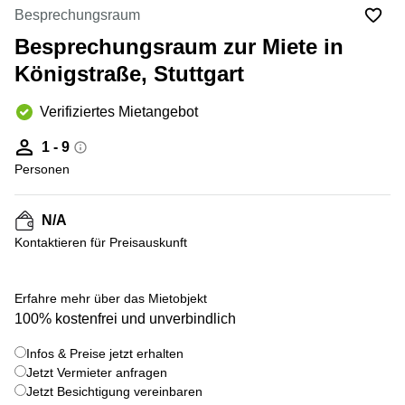
mieten
10
Besprechungsraum
Düsseldorf
Berlin
Besprechungsraum zur Miete in
Büro
Kienberger
mieten
Königstraße, Stuttgart
Allee 4
Köln
Berlin
Schönefeld
Verifiziertes Mietangebot
Büro
mieten
Bahnhofstrasse
1 - 9
Essen
8 Hannover
Personen
Büro
Speditionstraße
mieten
21 Regus
Hannover
Düsseldorf
N/A
Seminarraum
Kontaktieren für Preisauskunft
Arcus
Düsseldorf
Park
Torgauer
Büro
+ 12 bilder
Str.
Erfahre mehr über das Mietobjekt
mieten
100% kostenfrei und unverbindlich
Neuss
Mainzer
Landstraße
Büro
Infos & Preise jetzt erhalten
69
mieten
Frankfurt
Jetzt Vermieter anfragen
Hamburg
Jetzt Besichtigung vereinbaren
Europaplatz