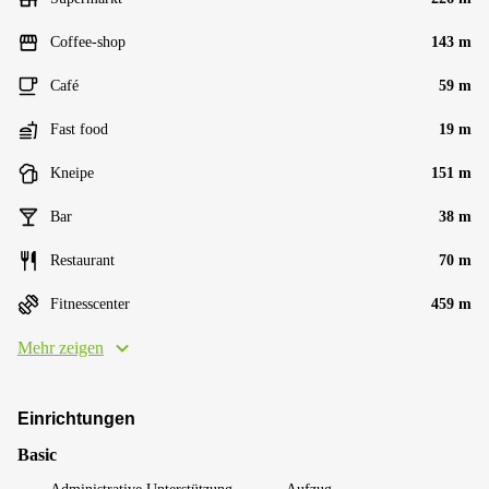
Coffee-shop
143 m
Café
59 m
Fast food
19 m
Kneipe
151 m
Bar
38 m
Restaurant
70 m
Fitnesscenter
459 m
Mehr zeigen
Einrichtungen
Basic