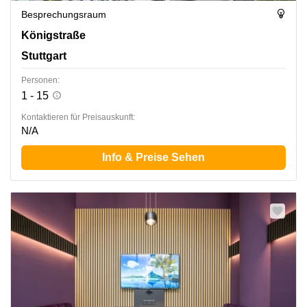
Besprechungsraum
Königstraße 35, Stuttgart
Königstraße
Stuttgart
Personen:
1 - 15
Kontaktieren für Preisauskunft:
N/A
Info & Preise Sehen