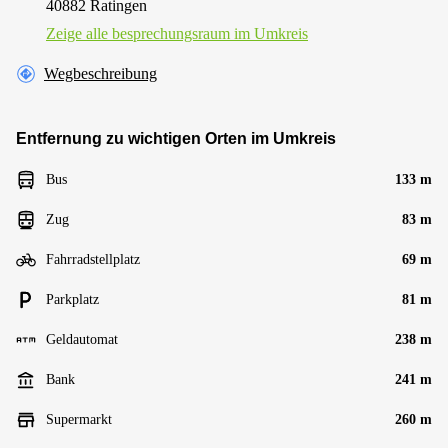
40882 Ratingen
Zeige alle besprechungsraum im Umkreis
Wegbeschreibung
Entfernung zu wichtigen Orten im Umkreis
Bus
133 m
Zug
83 m
Fahrradstellplatz
69 m
Parkplatz
81 m
Geldautomat
238 m
Bank
241 m
Supermarkt
260 m