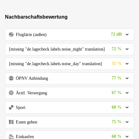
Nachbarschaftsbewertung
72 dB
Fluglärm (außen)
72 %
[missing "de.lagecheck.labels.noise_night" translation]
35 %
[missing "de.lagecheck.labels.noise_day" translation]
77 %
ÖPNV Anbindung
67 %
Ärztl. Versorgung
68 %
Sport
75 %
Essen gehen
68 %
Einkaufen