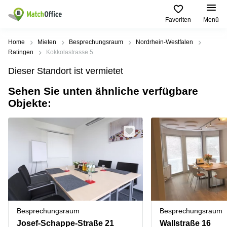
Favoriten
Menü
Mieten / Vermieten
Home
Mieten
Besprechungsraum
Nordrhein-Westfalen
Ratingen
Kokkolastrasse 5
Hilfe
Produktseiten
Beliebte
Beliebte
Dieser Standort ist vermietet
Städte
Suchanfragen
Büro
Sehen Sie unten ähnliche verfügbare
Über uns
mieten
Büro
Regus
Objekte:
mieten
Dortmund
Business
München
Ellipson
Büro vermieten
center
Geschäftsadresse
Ruhrallee
Coworking
Hamburg
9
Preis
Space
Dortmund
Geschäftsadresse
Seminarraum
mieten
Office Club
Log-in
Düsseldorf
Ballindamm
Virtuelles
3
Büro
Geschäftsadresse
Stuttgart
Rahel-
Besprechungsraum
Besprechungsraum
Hirsch-
Büro
Straße
Josef-Schappe-Straße 21
Wallstraße 16