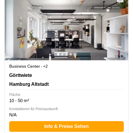
Business Center
+2
Görttwietestraße 16-20, Hamburg Altstadt
Görttwiete
Hamburg Altstadt
Fläche:
10 - 50 m²
Kontaktieren für Preisauskunft:
N/A
Info & Preise Sehen