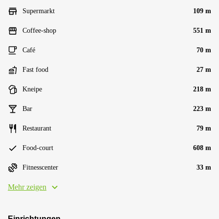
Supermarkt
109 m
Coffee-shop
551 m
Café
70 m
Fast food
27 m
Kneipe
218 m
Bar
223 m
Restaurant
79 m
Food-court
608 m
Fitnesscenter
33 m
Mehr zeigen
Einrichtungen