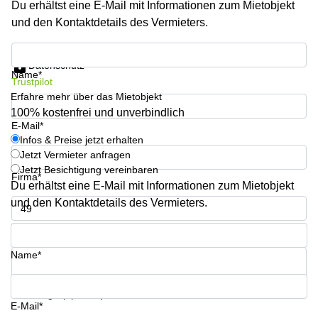
Du erhältst eine E-Mail mit Informationen zum Mietobjekt
Büro
2 Berlin
mieten
und den Kontaktdetails des Vermieters.
Regus
Berlin
Mitte
Frankfurter
Infos & Preise jetzt erhalten
Str. 720-
Datenschutz
Büro
726 Köln
Name*
Trustpilot
mieten
Dortmund
Erfahre mehr über das Mietobjekt
Hohenstaufenring
62 Köln
100% kostenfrei und unverbindlich
Tagungsraum
E-Mail*
München
Erna-
Infos & Preise jetzt erhalten
Scheffler-
Jetzt Vermieter anfragen
Büro
Str. 1A
Jetzt Besichtigung vereinbaren
Mannheim
Köln
Firma*
mieten
Du erhältst eine E-Mail mit Informationen zum Mietobjekt
Hohenzollernring
und den Kontaktdetails des Vermieters.
Büro
57 Koln
mieten
Telefon*
Nürnberg
Ludwig-
Erhard-
Name*
Meetingraum
Straße 18
Berlin
Hamburg
Coworking
Ihre Frage (optional)
E-Mail*
Köln