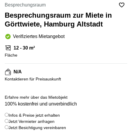
mieten
10
Besprechungsraum
Düsseldorf
Berlin
Besprechungsraum zur Miete in
Büro
Kienberger
mieten
Görttwiete, Hamburg Altstadt
Allee 4
Köln
Berlin
Schönefeld
Verifiziertes Mietangebot
Büro
mieten
Bahnhofstrasse
12 - 30 m²
Essen
8 Hannover
Fläche
Büro
Speditionstraße
mieten
21 Regus
Hannover
Düsseldorf
N/A
Seminarraum
Kontaktieren für Preisauskunft
Arcus
Düsseldorf
Park
Torgauer
Büro
Str.
Erfahre mehr über das Mietobjekt
mieten
100% kostenfrei und unverbindlich
Neuss
Mainzer
Landstraße
Büro
Infos & Preise jetzt erhalten
69
mieten
Frankfurt
Jetzt Vermieter anfragen
Hamburg
Jetzt Besichtigung vereinbaren
Europaplatz