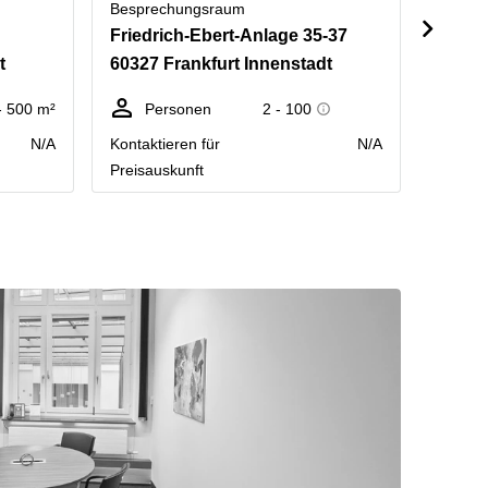
Besprechungsraum
Bespre
Friedrich-Ebert-Anlage 35-37
Neue 
t
60327 Frankfurt Innenstadt
60311 
- 500 m²
Personen
2 - 100
Fl
N/A
Kontaktieren für
N/A
Kontakt
Preisauskunft
Preisau