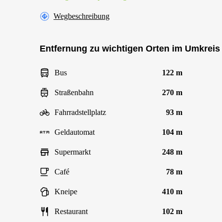
Wegbeschreibung
Entfernung zu wichtigen Orten im Umkreis
Bus
122 m
Straßenbahn
270 m
Fahrradstellplatz
93 m
Geldautomat
104 m
Supermarkt
248 m
Café
78 m
Kneipe
410 m
Restaurant
102 m