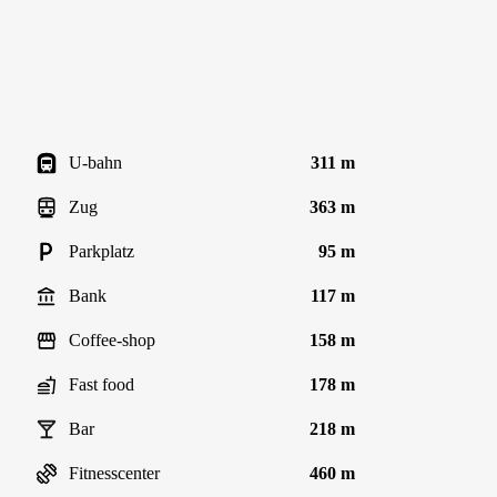
U-bahn
311 m
Zug
363 m
Parkplatz
95 m
Bank
117 m
Coffee-shop
158 m
Fast food
178 m
Bar
218 m
Fitnesscenter
460 m