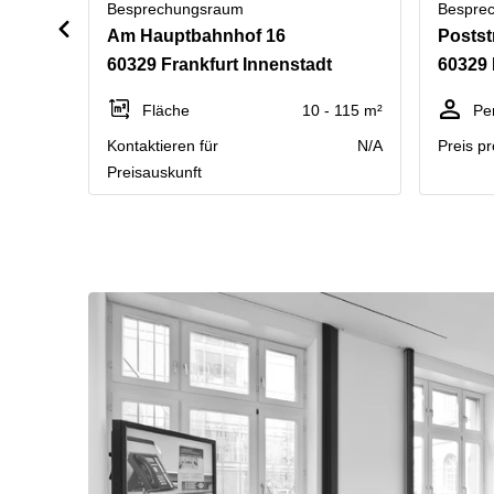
Besprechungsraum
Bespre
Am Hauptbahnhof 16
Postst
60329 Frankfurt Innenstadt
60329 
Fläche
10 - 115 m²
Pe
Kontaktieren für
N/A
Preis p
Preisauskunft