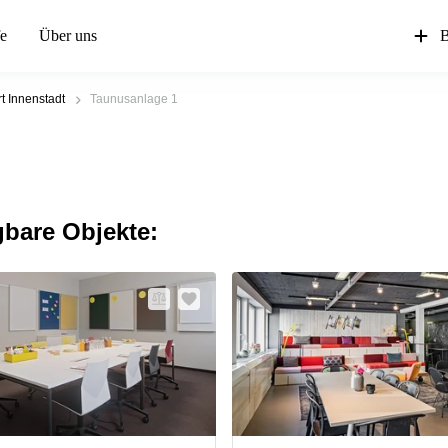
fe
Über uns
B
rt Innenstadt
Taunusanlage 1
gbare Objekte: