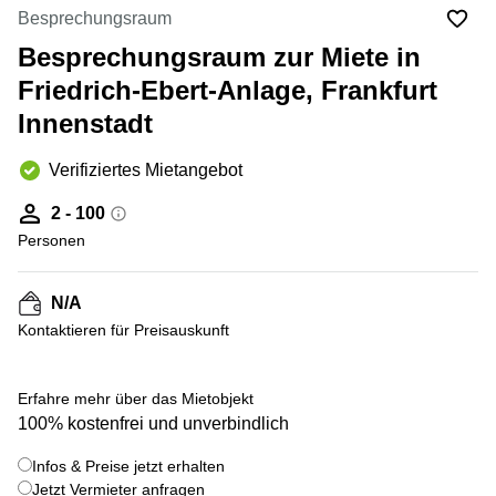
mieten
10
Besprechungsraum
Düsseldorf
Berlin
Besprechungsraum zur Miete in
Büro
Kienberger
mieten
Friedrich-Ebert-Anlage, Frankfurt
Allee 4
Köln
Berlin
Innenstadt
Schönefeld
Büro
mieten
Bahnhofstrasse
Verifiziertes Mietangebot
Essen
8 Hannover
2 - 100
Büro
Speditionstraße
mieten
Personen
21 Regus
Hannover
Düsseldorf
Seminarraum
Arcus
N/A
Düsseldorf
Park
Kontaktieren für Preisauskunft
Torgauer
Büro
+ 7 bilder
Str.
mieten
Neuss
Mainzer
Erfahre mehr über das Mietobjekt
Landstraße
100% kostenfrei und unverbindlich
Büro
69
mieten
Frankfurt
Infos & Preise jetzt erhalten
Hamburg
Jetzt Vermieter anfragen
Europaplatz