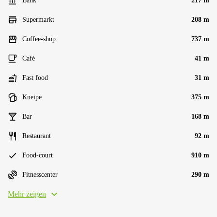
Bank
217 m
Supermarkt
208 m
Coffee-shop
737 m
Café
41 m
Fast food
31 m
Kneipe
375 m
Bar
168 m
Restaurant
92 m
Food-court
910 m
Fitnesscenter
290 m
Mehr zeigen