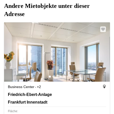
Andere Mietobjekte unter dieser
Adresse
Business Center
+2
Friedrich-Ebert-Anlage 35-37, Frankfurt Innenstadt
Friedrich-Ebert-Anlage
Frankfurt Innenstadt
Fläche: