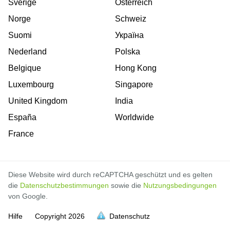
Sverige
Österreich
Norge
Schweiz
Suomi
Україна
Nederland
Polska
Belgique
Hong Kong
Luxembourg
Singapore
United Kingdom
India
España
Worldwide
France
Diese Website wird durch reCAPTCHA geschützt und es gelten
die
Datenschutzbestimmungen
sowie die
Nutzungsbedingungen
von Google.
Hilfe
Copyright
2026
Datenschutz
voll
voll
voll
voll
voll
voll
voll
voll
voll
voll
voll
voll
voll
voll