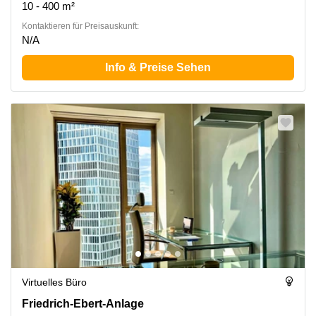
10 - 400 m²
Kontaktieren für Preisauskunft:
N/A
Info & Preise Sehen
Virtuelles Büro
Friedrich-Ebert-Anlage 35-37, Frankfurt Innenstadt
Friedrich-Ebert-Anlage