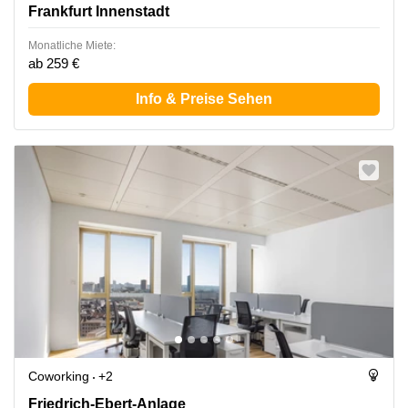
Frankfurt Innenstadt
Monatliche Miete:
ab 259 €
Info & Preise Sehen
Coworking
+2
Friedrich-Ebert-Anlage 35-37, Frankfurt Innenstadt
Friedrich-Ebert-Anlage