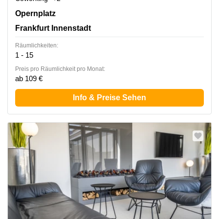
Opernplatz 14, Frankfurt Innenstadt
Opernplatz
Frankfurt Innenstadt
Räumlichkeiten:
1 - 15
Preis pro Räumlichkeit pro Monat:
ab 109 €
Info & Preise Sehen