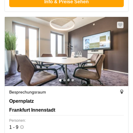
Info & Preise Sehen
Besprechungsraum
Opernplatz 14, Frankfurt Innenstadt
Opernplatz
Frankfurt Innenstadt
Personen:
1 - 9