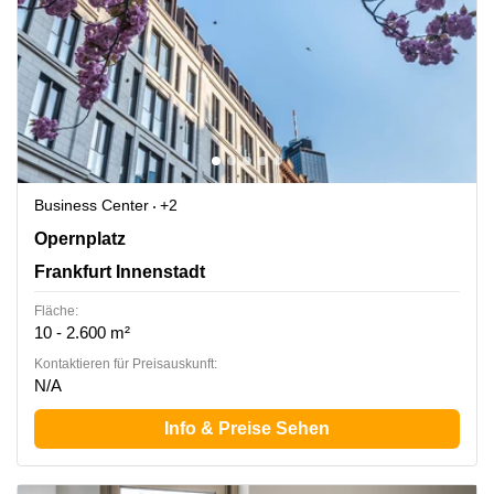
Business Center
+2
Opernplatz 14, Frankfurt Innenstadt
Opernplatz
Frankfurt Innenstadt
Fläche:
10 - 2.600 m²
Kontaktieren für Preisauskunft:
N/A
Info & Preise Sehen