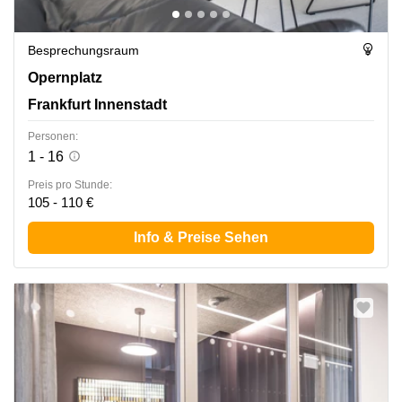
Besprechungsraum
Opernplatz 14, Frankfurt Innenstadt
Opernplatz
Frankfurt Innenstadt
Personen:
1 - 16
Preis pro Stunde:
105 - 110 €
Info & Preise Sehen