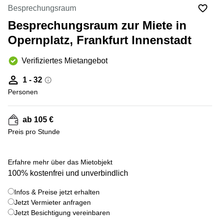
mieten
10
Besprechungsraum
Düsseldorf
Berlin
Besprechungsraum zur Miete in
Büro
Kienberger
mieten
Opernplatz, Frankfurt Innenstadt
Allee 4
Köln
Berlin
Schönefeld
Verifiziertes Mietangebot
Büro
mieten
Bahnhofstrasse
1 - 32
Essen
8 Hannover
Personen
Büro
Speditionstraße
mieten
21 Regus
Hannover
Düsseldorf
ab 105 €
Seminarraum
Preis pro Stunde
Arcus
Düsseldorf
Park
Torgauer
Büro
+ 2 bilder
Str.
Erfahre mehr über das Mietobjekt
mieten
100% kostenfrei und unverbindlich
Neuss
Mainzer
Landstraße
Büro
Infos & Preise jetzt erhalten
69
mieten
Frankfurt
Jetzt Vermieter anfragen
Hamburg
Jetzt Besichtigung vereinbaren
Europaplatz