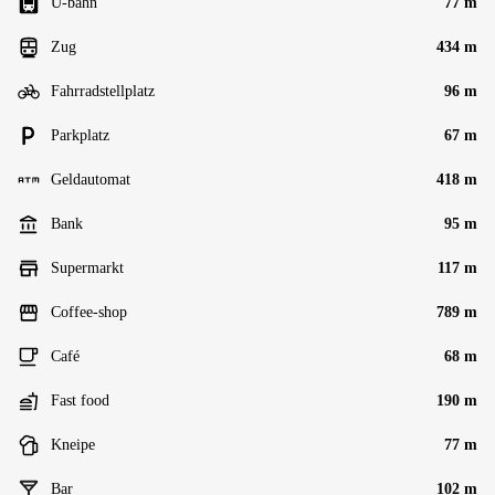
U-bahn
77 m
Zug
434 m
Fahrradstellplatz
96 m
Parkplatz
67 m
Geldautomat
418 m
Bank
95 m
Supermarkt
117 m
Coffee-shop
789 m
Café
68 m
Fast food
190 m
Kneipe
77 m
Bar
102 m