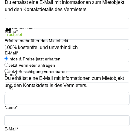
Du erhältst eine E-Mail mit Informationen zum Mietobjekt
Büro
2 Berlin
mieten
und den Kontaktdetails des Vermieters.
Regus
Berlin
Mitte
Frankfurter
Infos & Preise jetzt erhalten
Str. 720-
Datenschutz
Büro
726 Köln
Name*
Trustpilot
mieten
Dortmund
Erfahre mehr über das Mietobjekt
Hohenstaufenring
62 Köln
100% kostenfrei und unverbindlich
Tagungsraum
E-Mail*
München
Erna-
Infos & Preise jetzt erhalten
Scheffler-
Jetzt Vermieter anfragen
Büro
Str. 1A
Jetzt Besichtigung vereinbaren
Mannheim
Köln
Firma*
mieten
Du erhältst eine E-Mail mit Informationen zum Mietobjekt
Hohenzollernring
und den Kontaktdetails des Vermieters.
Büro
57 Koln
mieten
Telefon*
Nürnberg
Ludwig-
Erhard-
Name*
Meetingraum
Straße 18
Berlin
Hamburg
Coworking
Ihre Frage (optional)
E-Mail*
Köln