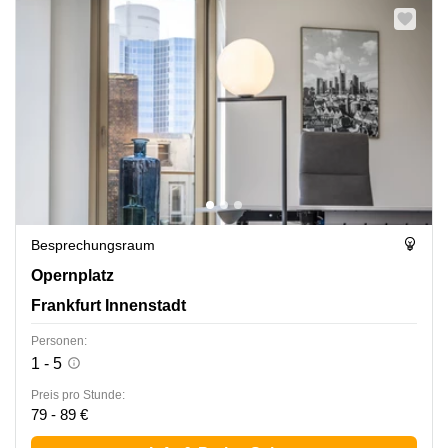
Besprechungsraum
Opernplatz 14, Frankfurt Innenstadt
Opernplatz
Frankfurt Innenstadt
Personen:
1 - 5
Preis pro Stunde:
79 - 89 €