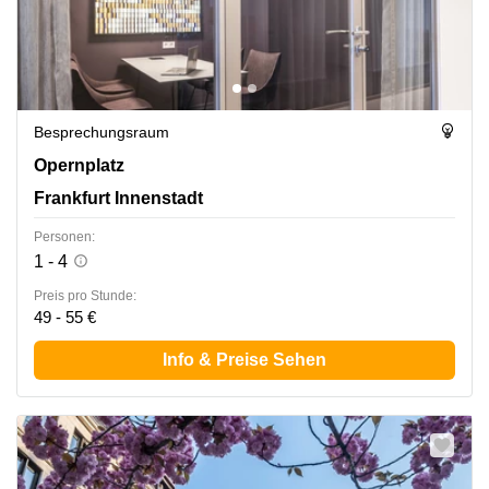
Besprechungsraum
Opernplatz 14, Frankfurt Innenstadt
Opernplatz
Frankfurt Innenstadt
Personen:
1 - 4
Preis pro Stunde:
49 - 55 €
Info & Preise Sehen