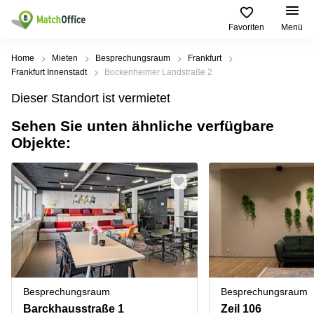
Favoriten
Menü
Mieten / Vermieten
Home
Mieten
Besprechungsraum
Frankfurt
Frankfurt Innenstadt
Bockenheimer Landstraße 2
Hilfe
Produktseiten
Beliebte
Beliebte
Dieser Standort ist vermietet
Städte
Suchanfragen
Büro
Sehen Sie unten ähnliche verfügbare
Über uns
mieten
Büro
Regus
Objekte:
mieten
Dortmund
Business
München
Ellipson
Büro vermieten
center
Geschäftsadresse
Ruhrallee
Coworking
Hamburg
9
Preis
Space
Dortmund
Geschäftsadresse
Seminarraum
mieten
Office Club
Log-in
Düsseldorf
Ballindamm
Virtuelles
3
Büro
Geschäftsadresse
Stuttgart
Rahel-
Besprechungsraum
Besprechungsraum
Hirsch-
Büro
Straße
Barckhausstraße 1
Zeil 106