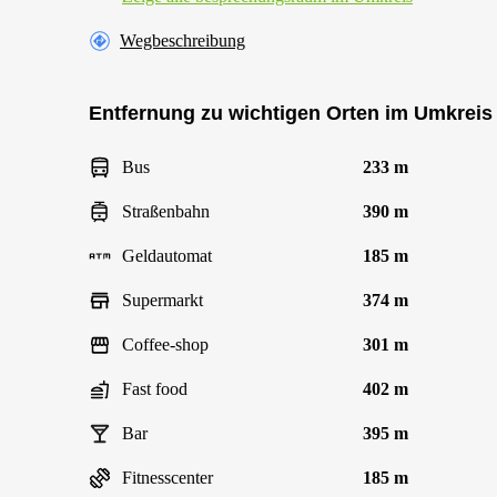
Wegbeschreibung
Entfernung zu wichtigen Orten im Umkreis
Bus
233 m
Straßenbahn
390 m
Geldautomat
185 m
Supermarkt
374 m
Coffee-shop
301 m
Fast food
402 m
Bar
395 m
Fitnesscenter
185 m