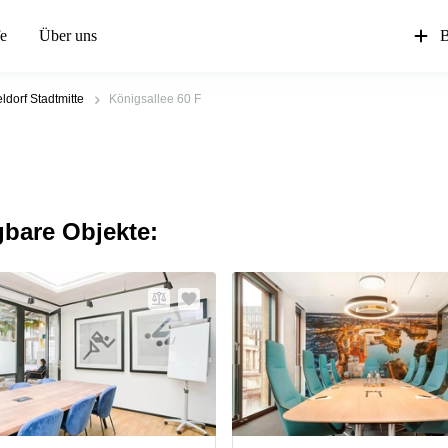
fe
Über uns
B
ldorf Stadtmitte
Königsallee 60 F
gbare Objekte: