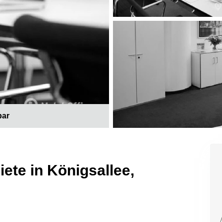
bar
te in Königsallee,