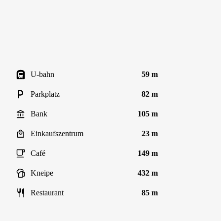
U-bahn
59 m
Parkplatz
82 m
Bank
105 m
Einkaufszentrum
23 m
Café
149 m
Kneipe
432 m
Restaurant
85 m