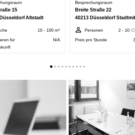
chungsraum
Besprechungsraum
raße 15
Breite Straße 22
Düsseldorf Altstadt
40213 Düsseldorf Stadtmit
äche
10 - 100 m²
Personen
2 - 10
eren für
N/A
Preis pro Stunde
skunft