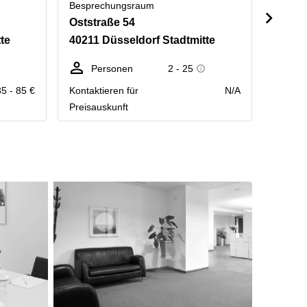
Besprechungsraum
Bespre
Oststraße 54
Schad
te
40211 Düsseldorf Stadtmitte
40212
Personen
2 - 25
Fl
35 - 85 €
Kontaktieren für
N/A
Kontakt
Preisauskunft
Preisau