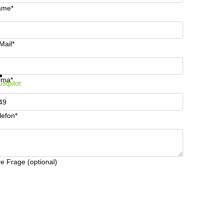
ame*
Mail*
fos & Preise jetzt erhalten
Datenschutz
rma*
ustpilot
lefon*
re Frage (optional)