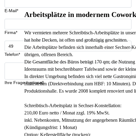
E-Mail*
Arbeitsplätze in modernem Coworki
Firma*
Wir vermieten mehrere Schreibtisch-Arbeitsplätze in unse
hat hohe Decken, ist offen und großzügig geschnitten.
Die Arbeitsplätze befinden sich innerhalb einer Sechser-K
Telefon*
übrigen, offenen Bereich.
Die Gesamtfläche des Büros beträgt 170 qm; die Nutzung 
Ideenraums mit beschreibbarer Tafelwand sowie der kleine
In direkter Umgebung befinden sich viel nette Gastronom
Ihre Frage (optional)
Haltestellen (Direktverbindung zum HBF: 10 Minuten). Da
Produktionshalle. Es wurde 2008 komplett renoviert und li
Schreibtisch-Arbeitsplatz in Sechser-Konstellation:
210,00 Euro netto / Monat zzgl. 19% MwSt.
inkl. Nebenkosten, Mitnutzung der angegebenen Räumlich
(Kündigungsfrist: 1 Monat)
Option: Kellerstellfläche (trocken):