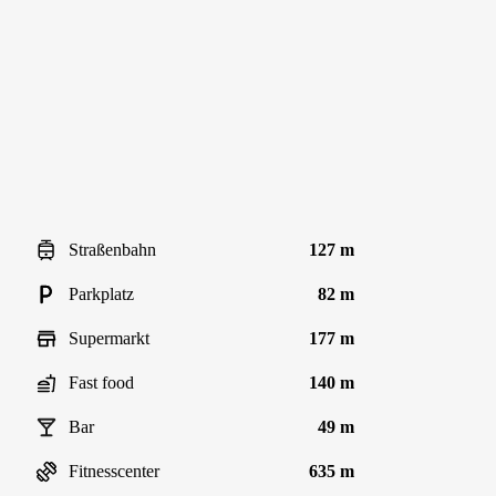
Straßenbahn
127 m
Parkplatz
82 m
Supermarkt
177 m
Fast food
140 m
Bar
49 m
Fitnesscenter
635 m