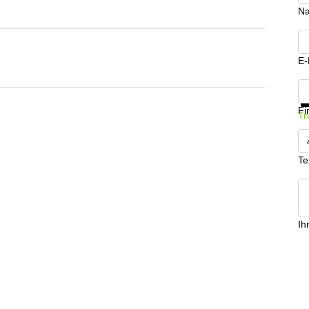
N
E-
In
Fi
Tr
Te
Ih