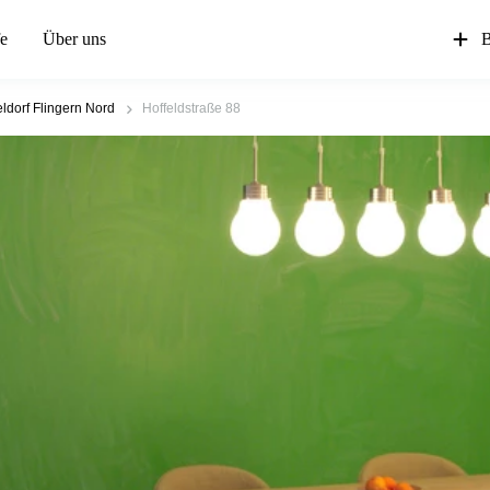
fe
Über uns
B
ldorf Flingern Nord
Hoffeldstraße 88