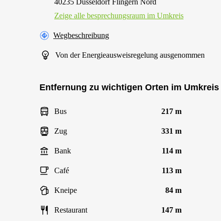
40235 Düsseldorf Flingern Nord
Zeige alle besprechungsraum im Umkreis
Wegbeschreibung
Von der Energieausweisregelung ausgenommen
Entfernung zu wichtigen Orten im Umkreis
Bus
217 m
Zug
331 m
Bank
114 m
Café
113 m
Kneipe
84 m
Restaurant
147 m