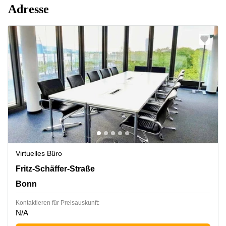
Adresse
Virtuelles Büro
Fritz-Schäffer-Straße 1, Bonn
Fritz-Schäffer-Straße
Bonn
Kontaktieren für Preisauskunft:
N/A