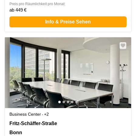
Preis pro Räumlichkeit pro Monat:
ab 449 €
Info & Preise Sehen
Business Center
+2
Fritz-Schäffer-Straße 1, Bonn
Fritz-Schäffer-Straße
Bonn