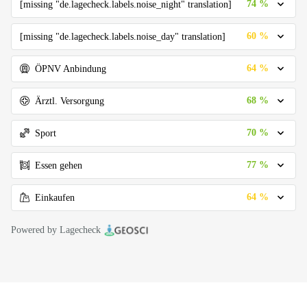
74 %
[missing "de.lagecheck.labels.noise_night" translation]
60 %
[missing "de.lagecheck.labels.noise_day" translation]
64 %
ÖPNV Anbindung
68 %
Ärztl. Versorgung
70 %
Sport
77 %
Essen gehen
64 %
Einkaufen
Powered by Lagecheck