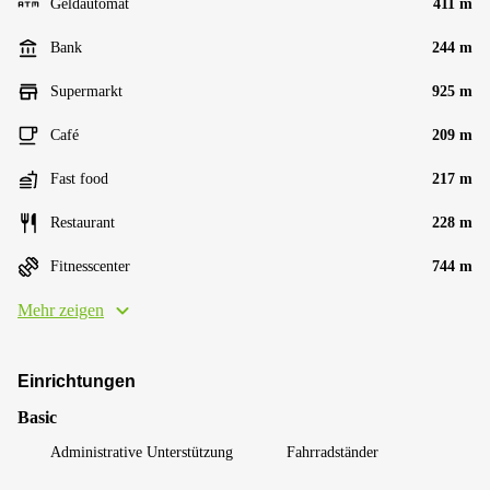
Geldautomat
411 m
Bank
244 m
Supermarkt
925 m
Café
209 m
Fast food
217 m
Restaurant
228 m
Fitnesscenter
744 m
Mehr zeigen
Einrichtungen
Basic
Administrative Unterstützung
Fahrradständer