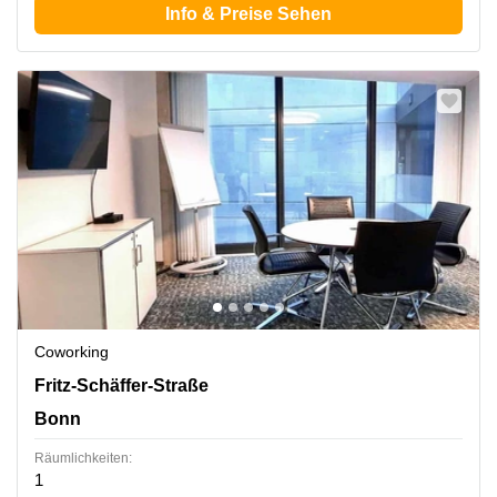
Info & Preise Sehen
Coworking
Fritz-Schäffer-Straße 1, Bonn
Fritz-Schäffer-Straße
Bonn
Räumlichkeiten:
1