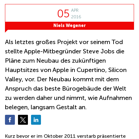
mieten
10
Düsseldorf
Berlin
05
APR
2016
Büro
Kienberger
mieten
Allee 4
Niels Wegener
Köln
Berlin
Schönefeld
Büro
Als letztes großes Projekt vor seinem Tod
mieten
Bahnhofstrasse
stellte Apple-Mitbegründer Steve Jobs die
Essen
8 Hannover
Pläne zum Neubau des zukünftigen
Büro
Speditionstraße
mieten
21 Regus
Hauptsitzes von Apple in Cupertino, Silicon
Hannover
Düsseldorf
Valley, vor. Der Neubau kommt mit dem
Seminarraum
Arcus
Anspruch das beste Bürogebäude der Welt
Düsseldorf
Park
Torgauer
zu werden daher und nimmt, wie Aufnahmen
Büro
Str.
mieten
belegen, langsam Gestalt an.
Neuss
Mainzer
Landstraße
Büro
69
mieten
Frankfurt
Hamburg
Kurz bevor er im Oktober 2011 verstarb präsentierte
Europaplatz