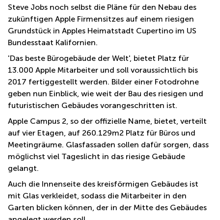
Büro
Steve Jobs noch selbst die Pläne für den Nebau des
2 Berlin
mieten
Regus
zukünftigen Apple Firmensitzes auf einem riesigen
Berlin
Grundstück in Apples Heimatstadt Cupertino im US
Mitte
Frankfurter
Str. 720-
Bundesstaat Kalifornien.
Büro
726 Köln
mieten
'Das beste Bürogebäude der Welt', bietet Platz für
Dortmund
Hohenstaufenring
13.000 Apple Mitarbeiter und soll voraussichtlich bis
62 Köln
2017 fertiggestellt werden. Bilder einer Fotodrohne
Tagungsraum
München
Erna-
geben nun Einblick, wie weit der Bau des riesigen und
Scheffler-
futuristischen Gebäudes vorangeschritten ist.
Büro
Str. 1A
Mannheim
Köln
Apple Campus 2, so der offizielle Name, bietet, verteilt
mieten
auf vier Etagen, auf 260.129m2 Platz für Büros und
Hohenzollernring
Büro
Meetingräume. Glasfassaden sollen dafür sorgen, dass
57 Koln
mieten
möglichst viel Tageslicht in das riesige Gebäude
Nürnberg
Ludwig-
gelangt.
Erhard-
Meetingraum
Straße 18
Auch die Innenseite des kreisförmigen Gebäudes ist
Berlin
Hamburg
mit Glas verkleidet, sodass die Mitarbeiter in den
Coworking
Garten blicken können, der in der Mitte des Gebäudes
Köln
angelegt werden soll.