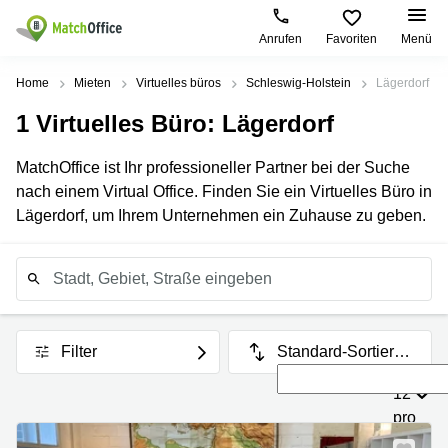
Anrufen
Favoriten
Menü
Mieten / Vermieten
Home
Mieten
Virtuelles büros
Schleswig-Holstein
Lägerdorf
1
Virtuelles Büro
: Lägerdorf
Hilfe
Produktseiten
Beliebte
Beliebte
Städte
Suchanfragen
MatchOffice ist Ihr professioneller Partner bei der Suche
Büro
Über uns
nach einem Virtual Office. Finden Sie ein Virtuelles Büro in
mieten
Büro
Regus
mieten
Dortmund
Lägerdorf, um Ihrem Unternehmen ein Zuhause zu geben.
Business
München
Ellipson
Büro vermieten
center
Geschäftsadresse
Ruhrallee
Coworking
Hamburg
9
Log-in
Space
Dortmund
Geschäftsadresse
Seminarraum
mieten
Office Club
Düsseldorf
Ballindamm
Filter
Standard-Sortierun
Virtuelles
3
g
Büro
Geschäftsadresse
12
Stuttgart
Rahel-
pro
Hirsch-
Büro
Straße
Seite