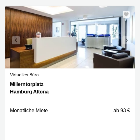
Virtuelles Büro
Millerntorplatz
Millerntorplatz
1,
Hamburg Altona
Hamburg
Altona
Monatliche Miete
ab 93 €