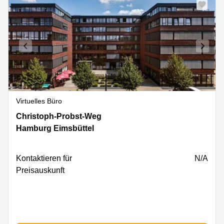
Virtuelles Büro
Christoph-
Christoph-Probst-Weg
Probst-
Hamburg Eimsbüttel
Weg
4,
Hamburg
Kontaktieren für
N/A
Eimsbüttel
Preisauskunft