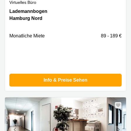
Virtuelles Büro
Lademannbogen
Lademannbogen
21-
Hamburg Nord
23,
Hamburg
Nord
Monatliche Miete
89 - 189 €
Info & Preise Sehen