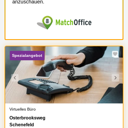
anzuschauen.
Spezialangebot
Virtuelles Büro
Osterbrooksweg
Osterbrooksweg
35-
Schenefeld