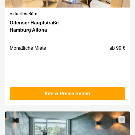
Virtuelles Büro
Ottenser
Ottenser Hauptstraße
Hauptstraße
Hamburg Altona
2-
6,
Hamburg
Monatliche Miete
ab 99 €
Altona
Info & Preise Sehen