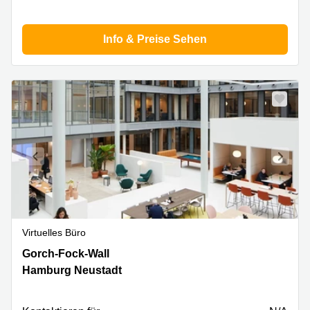
Info & Preise Sehen
Virtuelles Büro
Gorch-
Gorch-Fock-Wall
Fock-
Hamburg Neustadt
Wall
1a,