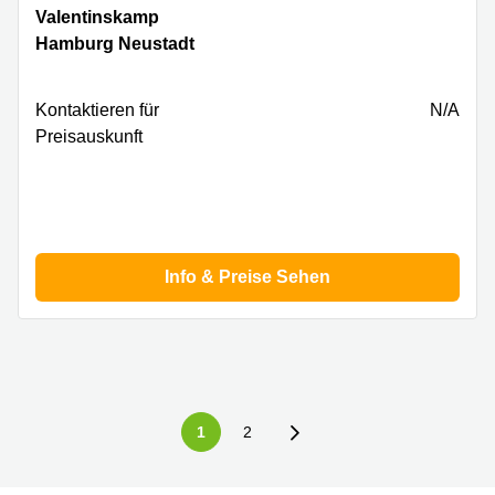
Valentinskamp
Valentinskamp
24,
Hamburg Neustadt
Hamburg
Neustadt
Kontaktieren für
N/A
Preisauskunft
Info & Preise Sehen
1
2