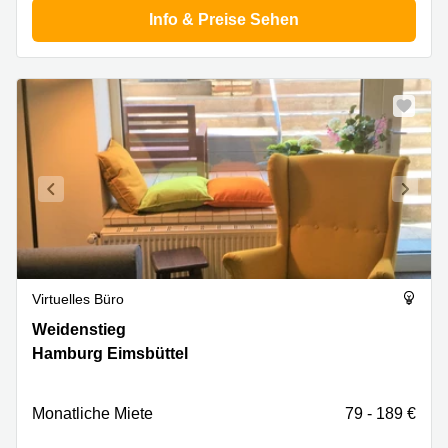
Info & Preise Sehen
Virtuelles Büro
Weidenstieg
Weidenstieg
9,
Hamburg Eimsbüttel
Hamburg
Eimsbüttel
Monatliche Miete
79 - 189 €