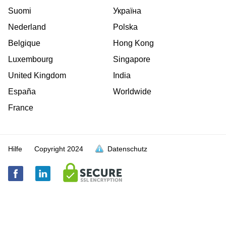
Suomi
Україна
Nederland
Polska
Belgique
Hong Kong
Luxembourg
Singapore
United Kingdom
India
España
Worldwide
France
Hilfe
Copyright
2024
Datenschutz
voll
voll
voll
voll
voll
voll
voll
voll
voll
voll
voll
voll