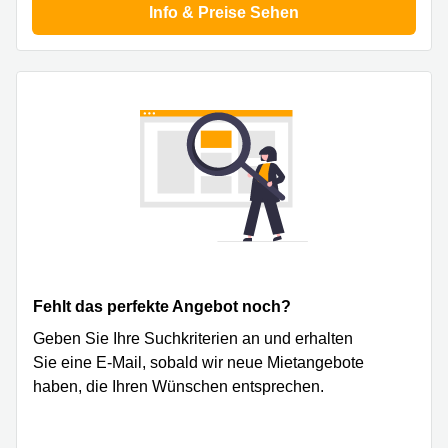
Büro
Info & Preise Sehen
2 Berlin
mieten
Regus
Berlin
Mitte
Frankfurter
Str. 720-
Büro
726 Köln
mieten
Dortmund
Hohenstaufenring
62 Köln
Tagungsraum
München
Erna-
Scheffler-
Büro
Str. 1A
Mannheim
Köln
mieten
Hohenzollernring
Büro
57 Koln
Fehlt das perfekte Angebot noch?
mieten
Nürnberg
Ludwig-
Geben Sie Ihre Suchkriterien an und erhalten
Erhard-
Meetingraum
Sie eine E-Mail, sobald wir neue Mietangebote
Straße 18
Berlin
Hamburg
haben, die Ihren Wünschen entsprechen.
Coworking
Köln