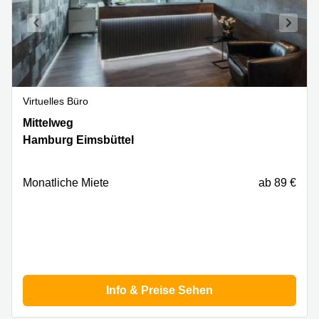
Virtuelles Büro
Mittelweg
Mittelweg
144,
Hamburg Eimsbüttel
Hamburg
Eimsbüttel
Monatliche Miete
ab 89 €
Info & Preise Sehen