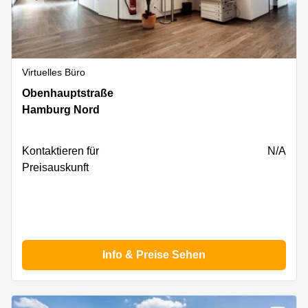
Virtuelles Büro
Obenhauptstraße
Obenhauptstraße
7,
Hamburg Nord
Hamburg
Nord
Kontaktieren für
N/A
Preisauskunft
Info & Preise Sehen