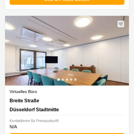
Virtuelles Büro
Breite Straße 3, Düsseldorf Stadtmitte
Breite Straße
Düsseldorf Stadtmitte
Kontaktieren für Preisauskunft:
N/A