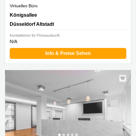
Virtuelles Büro
Königsallee 92a, Düsseldorf Altstadt
Königsallee
Düsseldorf Altstadt
Kontaktieren für Preisauskunft:
N/A
Info & Preise Sehen