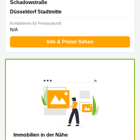
Schadowstraße 63, Düsseldorf Stadtmitte
Schadowstraße
Düsseldorf Stadtmitte
Kontaktieren für Preisauskunft:
N/A
Info & Preise Sehen
Immobilien in der Nähe