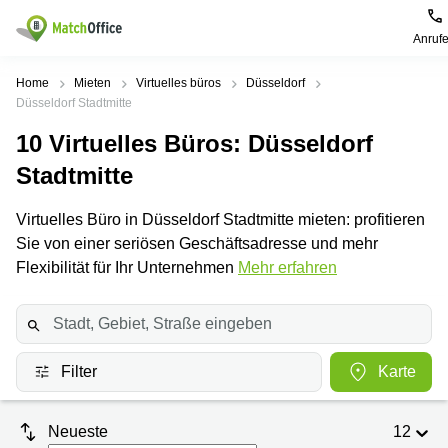
Anruf
Mieten / Vermieten
Home
Mieten
Virtuelles büros
Düsseldorf
Düsseldorf Stadtmitte
Hilfe
Produktseiten
Beliebte
Beliebte
10
Virtuelles Büros
: Düsseldorf
Städte
Suchanfragen
Stadtmitte
Büro
Über uns
mieten
Büro
Regus
mieten
Dortmund
Virtuelles Büro in Düsseldorf Stadtmitte mieten: profitieren
Business
München
Ellipson
Büro vermieten
Sie von einer seriösen Geschäftsadresse und mehr
center
Geschäftsadresse
Ruhrallee
Flexibilität für Ihr Unternehmen
Mehr erfahren
Coworking
Hamburg
9
Preis
Space
Dortmund
Geschäftsadresse
Seminarraum
mieten
Office Club
Log-in
Düsseldorf
Ballindamm
Virtuelles
3
Filter
Karte
Büro
Geschäftsadresse
Stuttgart
Rahel-
Hirsch-
Neueste
12
Büro
Straße