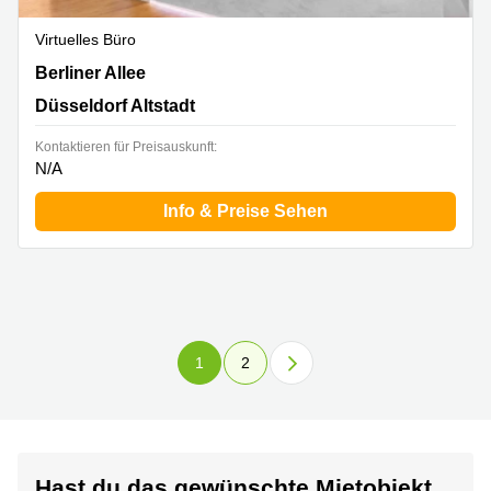
Virtuelles Büro
Berliner Allee 59, Düsseldorf Altstadt
Berliner Allee
Düsseldorf Altstadt
Kontaktieren für Preisauskunft:
N/A
Info & Preise Sehen
1
2
Hast du das gewünschte Mietobjekt