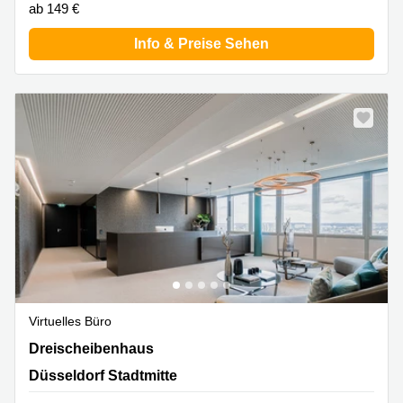
ab 149 €
Info & Preise Sehen
Virtuelles Büro
Dreischeibenhaus, Düsseldorf Stadtmitte
Dreischeibenhaus
Düsseldorf Stadtmitte