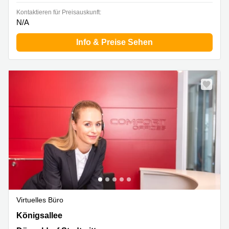
Kontaktieren für Preisauskunft:
N/A
Info & Preise Sehen
Virtuelles Büro
Königsallee 14, Düsseldorf Stadtmitte
Königsallee