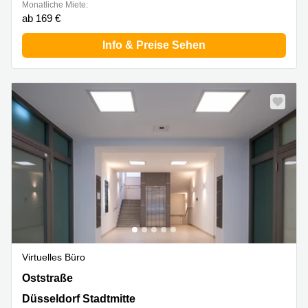
Monatliche Miete:
ab 169 €
Info & Preise Sehen
Virtuelles Büro
Oststraße 54, Düsseldorf Stadtmitte
Oststraße
Düsseldorf Stadtmitte