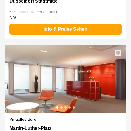
Düsseldorf Stadtmitte
Kontaktieren für Preisauskunft:
N/A
Info & Preise Sehen
Virtuelles Büro
Martin-Luther-Platz 22, Düsseldorf Stadtmitte
Martin-Luther-Platz