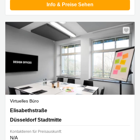
Info & Preise Sehen
Virtuelles Büro
Elisabethstraße 11, Düsseldorf Stadtmitte
Elisabethstraße
Düsseldorf Stadtmitte
Kontaktieren für Preisauskunft:
N/A