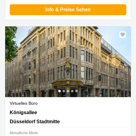
Info & Preise Sehen
Virtuelles Büro
Königsallee 27, Düsseldorf Stadtmitte
Königsallee
Düsseldorf Stadtmitte
Monatliche Miete: