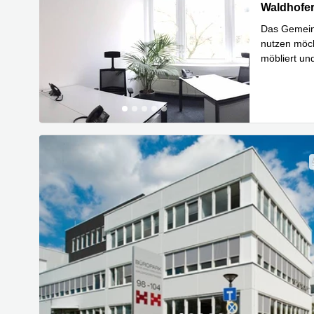
Waldhofer 
Waldhofer
Das Gemeins
nutzen möch
möbliert und
Mehr erfa