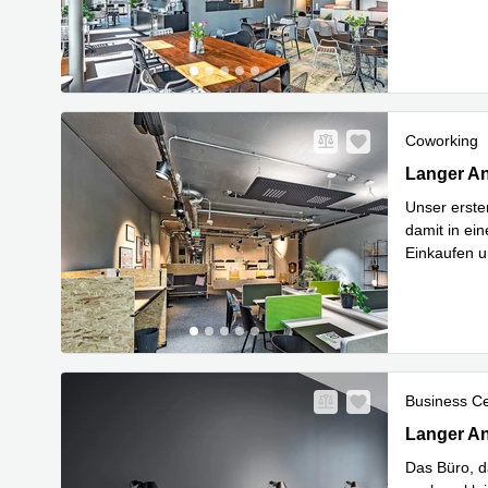
Meh
nach
...
Coworking
Langer Ang
Langer An
Unser erste
damit in ei
Einkaufen u
Meh
nach
...
Business C
Langer Ang
Langer An
Das Büro, d