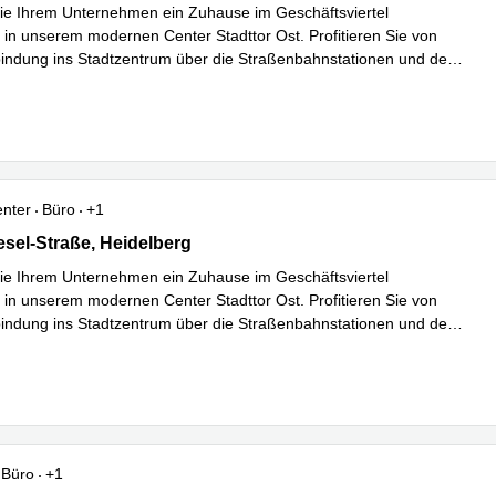
e Ihrem Unternehmen ein Zuhause im Geschäftsviertel
 in unserem modernen Center Stadttor Ost. Profitieren Sie von
bindung ins Stadtzentrum über die Straßenbahnstationen und den
hr erfahren
enter
Büro
+1
sel-Straße 11, Heidelberg
esel-Straße, Heidelberg
e Ihrem Unternehmen ein Zuhause im Geschäftsviertel
 in unserem modernen Center Stadttor Ost. Profitieren Sie von
bindung ins Stadtzentrum über die Straßenbahnstationen und den
hr erfahren
Büro
+1