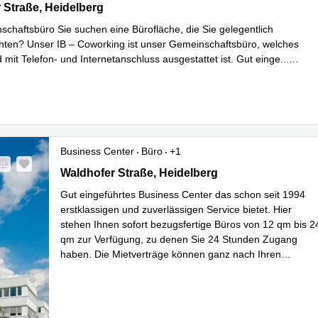
Strasse 102, Heidelberg
 Straße, Heidelberg
chaftsbüro Sie suchen eine Bürofläche, die Sie gelegentlich
ten? Unser IB – Coworking ist unser Gemeinschaftsbüro, welches
 mit Telefon- und Internetanschluss ausgestattet ist. Gut einge
...
hren
Business Center
Büro
+1
Waldhofer Strasse 102, Heidelberg
Waldhofer Straße, Heidelberg
Gut eingeführtes Business Center das schon seit 1994
erstklassigen und zuverlässigen Service bietet. Hier
stehen Ihnen sofort bezugsfertige Büros von 12 qm bis 2
qm zur Verfügung, zu denen Sie 24 Stunden Zugang
haben. Die Mietverträge können ganz nach Ihren
Wünschen flexibel gestaltet werden. Besprechu
...
Mehr erfahren