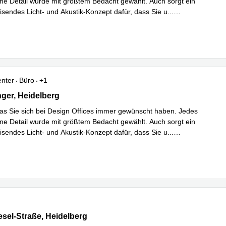
ine Detail wurde mit größtem Bedacht gewählt. Auch sorgt ein
isendes Licht- und Akustik-Konzept dafür, dass Sie u
...
hren
enter
Büro
+1
er 7-9, Heidelberg
ger, Heidelberg
as Sie sich bei Design Offices immer gewünscht haben. Jedes
ine Detail wurde mit größtem Bedacht gewählt. Auch sorgt ein
isendes Licht- und Akustik-Konzept dafür, dass Sie u
...
hren
sel-Straße 11, Heidelberg
esel-Straße, Heidelberg