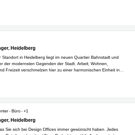
r erfahren
er 7-9, Heidelberg
ger, Heidelberg
r Standort in Heidelberg liegt im neuen Quartier Bahnstadt und
ner der modernsten Gegenden der Stadt. Arbeit, Wohnen,
nd Freizeit verschmelzen hier zu einer harmonischen Einheit in
r erfahren
enter
Büro
+1
er 7-9, Heidelberg
ger, Heidelberg
as Sie sich bei Design Offices immer gewünscht haben. Jedes