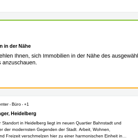
n in der Nähe
ehlen Ihnen, sich Immobilien in der Nähe des ausgewäh
s anzuschauen.
enter
Büro
+1
er 7-9, Heidelberg
ger, Heidelberg
r Standort in Heidelberg liegt im neuen Quartier Bahnstadt und
ner der modernsten Gegenden der Stadt. Arbeit, Wohnen,
nd Freizeit verschmelzen hier zu einer harmonischen Einheit in