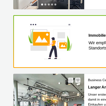
Immobilie
Wir empf
Standort
Business C
Langer Ang
Langer An
Unser erste
damit in ei
Einkaufen u