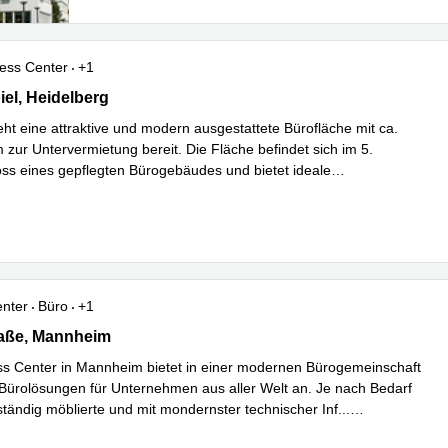
ess Center
+1
el 7, Heidelberg
iel, Heidelberg
eht eine attraktive und modern ausgestattete Bürofläche mit ca.
zur Untervermietung bereit. Die Fläche befindet sich im 5.
s eines gepflegten Bürogebäudes und bietet ideale
Mehr erfahren
ung
...
enter
Büro
+1
ße 25, Mannheim
raße, Mannheim
s Center in Mannheim bietet in einer modernen Bürogemeinschaft
e Bürolösungen für Unternehmen aus aller Welt an. Je nach Bedarf
ständig möblierte und mit mondernster technischer Inf
...
hren