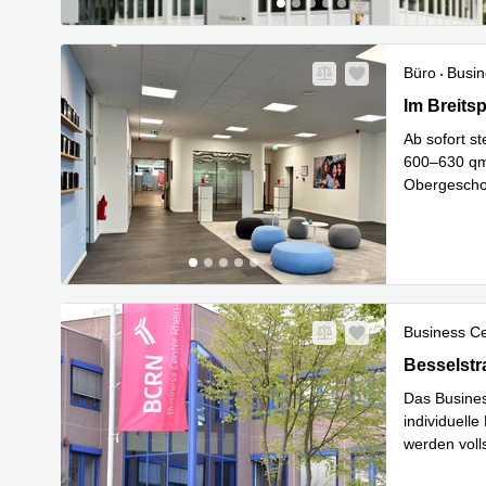
Büro
Busin
Im Breitspi
Im Breitsp
Ab sofort st
600–630 qm 
Obergeschos
Voraussetz
Business C
Besselstra
Besselst
Das Busines
individuell
werden voll
Mehr erfa