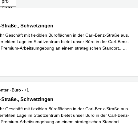
pro
Seite
Straße. 9-11, Schwetzingen
-Straße., Schwetzingen
Ihr Geschäft mit flexiblen Büroflächen in der Carl-Benz-Straße aus.
perfekten Lage im Stadtzentrum bietet unser Büro in der Carl-Benz-
 Premium-Arbeitsumgebung an einem strategischen Standort
...
hren
enter
Büro
+1
Straße. 9-11, Schwetzingen
-Straße., Schwetzingen
Ihr Geschäft mit flexiblen Büroflächen in der Carl-Benz-Straße aus.
perfekten Lage im Stadtzentrum bietet unser Büro in der Carl-Benz-
 Premium-Arbeitsumgebung an einem strategischen Standort
...
hren