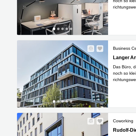
noch so kle
richtungswe
Mehr erfa
Business C
Langer Ang
Langer An
Das Büro, d
noch so kle
richtungswe
Mehr erfa
Coworking
Rudolf-Die
Rudolf-Di