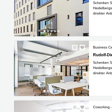
Schenken Si
Heidelbergs
direkter An
Me
Bahnh
...
Business C
Rudolf-Die
Rudolf-Di
Schenken Si
Heidelbergs
direkter An
Me
Bahnh
...
Coworking