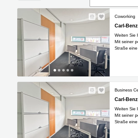
Coworking
Carl-Benz-
Carl-Benz
Weiten Sie 
Mit seiner 
Straße eine
Mehr erfa
Business C
Carl-Benz-
Carl-Benz
Weiten Sie 
Mit seiner 
Straße eine
Mehr erfa