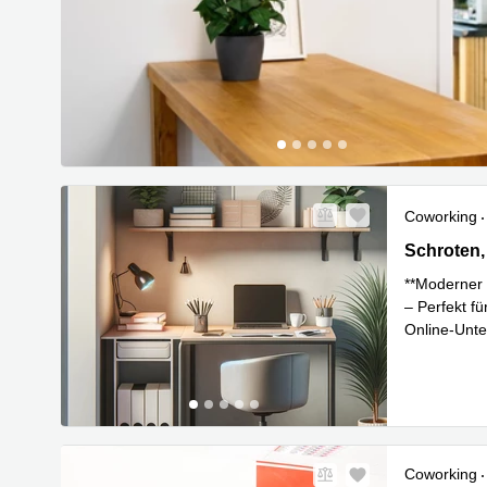
Coworking
Schroten, 
Schroten,
**Moderner 
– Perfekt f
Online-Unte
Mehr erfa
Coworking