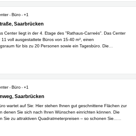
enter
Büro
+1
aße 28, Saarbrücken
traße, Saarbrücken
s Center liegt in der 4. Etage des "Rathaus-Carreés". Das Center
r 11 voll ausgestattete Büros von 15-40 m², einen
sraum für bis zu 20 Personen sowie ein Tagesbüro. Die
Mehr erfahren
usst
...
enter
Büro
+1
weg 4, Saarbrücken
nweg, Saarbrücken
üro wartet auf Sie: Hier stehen Ihnen gut geschnittene Flächen zur
in denen Sie sich nach Ihren Wünschen einrichten können. Die
n Sie zu attraktiven Quadratmeterpreisen – so schonen Sie
...
hren