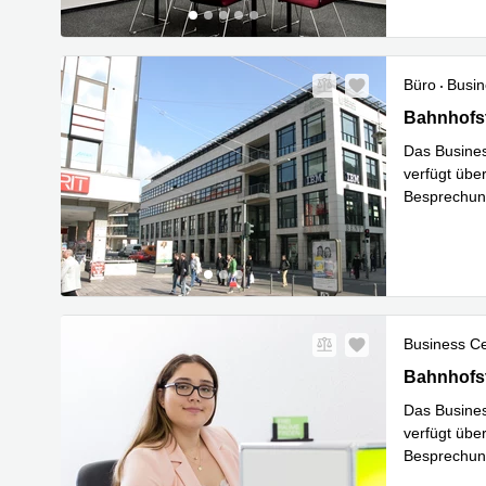
Büro
Busin
Bahnhofstr
Bahnhofst
Das Busines
verfügt übe
Besprechung
gehobene A
Business C
Bahnhofstr
Bahnhofst
Das Busines
verfügt übe
Besprechung
gehobene A