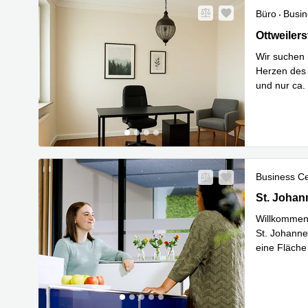
Büro
Busin
Ottweilers
Ottweiler
Wir suchen 
Herzen des 
und nur ca.
Mehr erfa
Business C
St. Johann
St. Johan
Willkommen 
St. Johann
eine Fläche
Mehr erfa