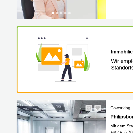
Immobilie
Wir empf
Standort
Coworking
Philipsbor
Philipsbo
Mit dem Sta
auf ca. 6.7