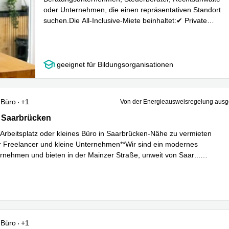
oder Unternehmen, die einen repräsentativen Standort
suchen.Die All-Inclusive-Miete beinhaltet:✔ Private
Mehr erfahren
Dachterrasse✔ Mö
...
geeignet für Bildungsorganisationen
Büro
+1
Von der Energieausweisregelung au
Saarbrücken
 Saarbrücken
Arbeitsplatz oder kleines Büro in Saarbrücken-Nähe zu vermieten
ür Freelancer und kleine Unternehmen**Wir sind ein modernes
rnehmen und bieten in der Mainzer Straße, unweit von Saar
...
hren
Büro
+1