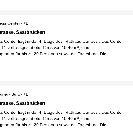
ess Center
+1
asse 28, Saarbrücken
rasse, Saarbrücken
s Center liegt in der 4. Etage des "Rathaus-Carreés". Das Center
r 11 voll ausgestattete Büros von 15-40 m², einen
sraum für bis zu 20 Personen sowie ein Tagesbüro. Die
Mehr erfahren
usst
...
enter
Büro
+1
asse 28, Saarbrücken
rasse, Saarbrücken
s Center liegt in der 4. Etage des "Rathaus-Carreés". Das Center
r 11 voll ausgestattete Büros von 15-40 m², einen
sraum für bis zu 20 Personen sowie ein Tagesbüro. Die
Mehr erfahren
usst
...