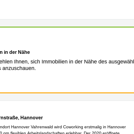
n in der Nähe
ehlen Ihnen, sich Immobilien in der Nähe des ausgewäh
s anzuschauen.
nstraße 2, Hannover
rnstraße, Hannover
ndort Hannover Vahrenwald wird Coworking erstmalig in Hannover
00 qm flexiblen Arbeitslandschaften erlebbar. Der 2020 eröffnete