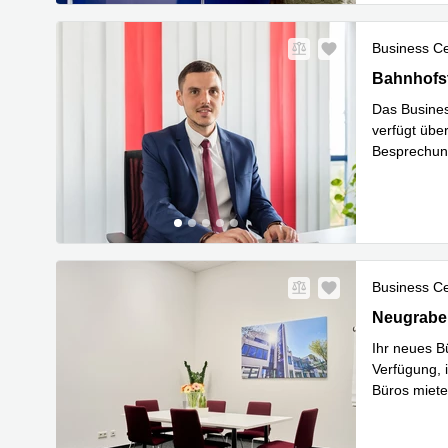
Business C
Bahnhofstr
Bahnhofs
Das Busines
verfügt übe
Besprechung
gehobene A
Business C
Neugraben
Neugrabe
Ihr neues B
Verfügung, 
Büros miete
Mehr erfa