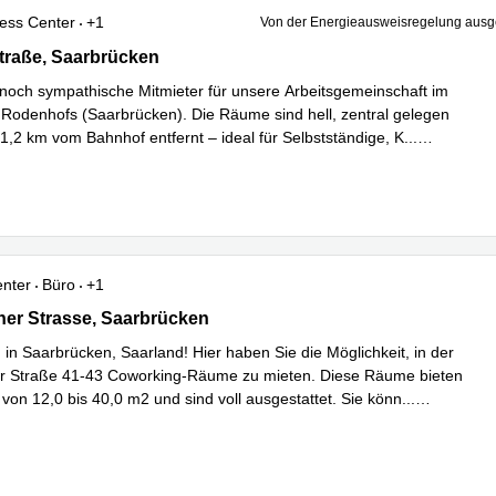
ess Center
+1
Von der Energieausweisregelung au
traße 141, Saarbrücken
straße, Saarbrücken
noch sympathische Mitmieter für unsere Arbeitsgemeinschaft im
Rodenhofs (Saarbrücken). Die Räume sind hell, zentral gelegen
 1,2 km vom Bahnhof entfernt – ideal für Selbstständige, K
...
hren
enter
Büro
+1
er Strasse 41-43, Saarbrücken
ner Strasse, Saarbrücken
in Saarbrücken, Saarland! Hier haben Sie die Möglichkeit, in der
er Straße 41-43 Coworking-Räume zu mieten. Diese Räume bieten
 von 12,0 bis 40,0 m2 und sind voll ausgestattet. Sie könn
...
hren