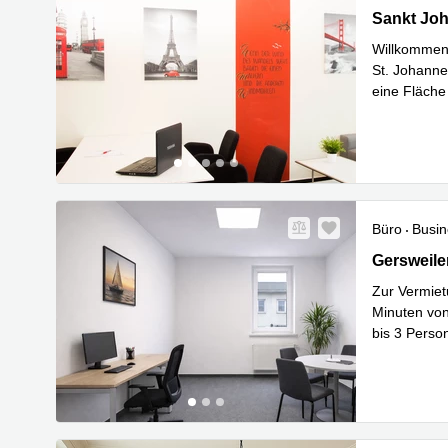
St. Johann
Sankt Joh
Willkommen 
St. Johann
eine Fläche
Mehr erfa
Büro
Busin
Gersweiler
Gersweile
Zur Vermiet
Minuten von
bis 3 Person
Mehr erfa