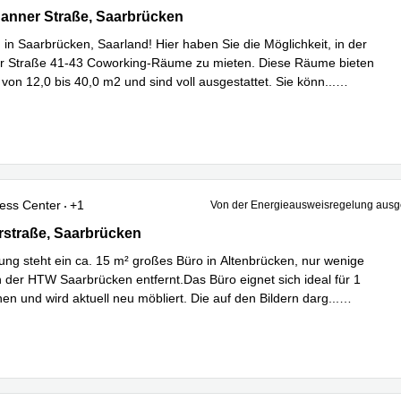
er Straße 41-43, Saarbrücken
anner Straße, Saarbrücken
in Saarbrücken, Saarland! Hier haben Sie die Möglichkeit, in der
er Straße 41-43 Coworking-Räume zu mieten. Diese Räume bieten
 von 12,0 bis 40,0 m2 und sind voll ausgestattet. Sie könn
...
hren
ess Center
+1
Von der Energieausweisregelung au
straße 37A, Saarbrücken
rstraße, Saarbrücken
ung steht ein ca. 15 m² großes Büro in Altenbrücken, nur wenige
 der HTW Saarbrücken entfernt.Das Büro eignet sich ideal für 1
en und wird aktuell neu möbliert. Die auf den Bildern darg
...
hren