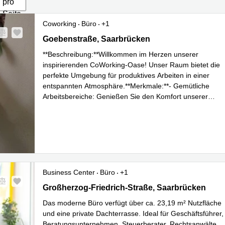
pro
Seite
Coworking
Büro
+1
Goebenstraße 35, Saarbrücken
Goebenstraße, Saarbrücken
**Beschreibung:**Willkommen im Herzen unserer
inspirierenden CoWorking-Oase! Unser Raum bietet die
perfekte Umgebung für produktives Arbeiten in einer
entspannten Atmosphäre.**Merkmale:**- Gemütliche
Arbeitsbereiche: Genießen Sie den Komfort unserer
modern eingerichteten Arbeitsbereiche, die speziell d
...
Mehr erfahren
Business Center
Büro
+1
Großherzog-Friedrich-Straße, Saarbrücken
Großherzog-Friedrich-Straße, Saarbrücken
Das moderne Büro verfügt über ca. 23,19 m² Nutzfläche
und eine private Dachterrasse. Ideal für Geschäftsführer,
Beratungsunternehmen, Steuerberater, Rechtsanwälte