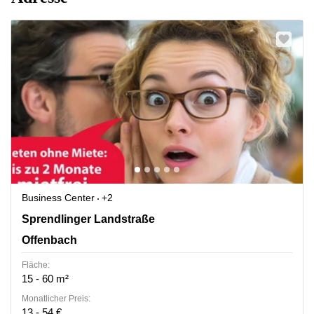
Business Center
+2
Sprendlinger Landstr. 180, Offenbach
Sprendlinger Landstraße
Offenbach
Fläche:
15 - 60 m²
Monatlicher Preis:
13 - 54 €