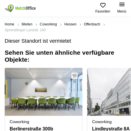
Favoriten
Menü
Mieten / Vermieten
Home
Mieten
Coworking
Hessen
Offenbach
Sprendlinger Landstr. 180
Hilfe
Produktseiten
Beliebte
Beliebte
Dieser Standort ist vermietet
Städte
Suchanfragen
Büro
Sehen Sie unten ähnliche verfügbare
Über uns
mieten
Büro
Regus
Objekte:
mieten
Dortmund
Business
München
Ellipson
Büro vermieten
center
Geschäftsadresse
Ruhrallee
Coworking
Hamburg
9
Preis
Space
Dortmund
Geschäftsadresse
Seminarraum
mieten
Office Club
Log-in
Düsseldorf
Ballindamm
Virtuelles
3
Büro
Geschäftsadresse
Stuttgart
Rahel-
Coworking
Coworking
Hirsch-
Büro
Straße
Berlinerstraße 300b
Lindleystraße 8A