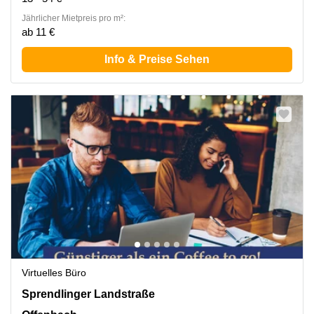
Jährlicher Mietpreis pro m²:
ab 11 €
Info & Preise Sehen
Virtuelles Büro
Sprendlinger Landstr. 180, Offenbach
Sprendlinger Landstraße