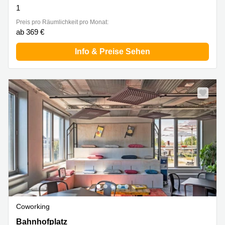
1
Preis pro Räumlichkeit pro Monat:
ab 369 €
Info & Preise Sehen
Coworking
Bahnhofplatz 12, Karlsruhe
Bahnhofplatz