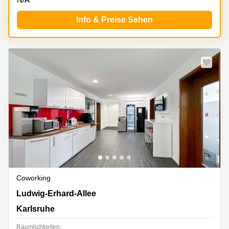
Info & Preise Sehen
Coworking
Ludwig-Erhard-Allee 10, Karlsruhe
Ludwig-Erhard-Allee
Karlsruhe
Räumlichkeiten: