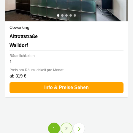
Coworking
Altrottstraße 31, Walldorf
Altrottstraße
Walldorf
Räumlichkeiten:
1
Preis pro Räumlichkeit pro Monat:
ab 319 €
Info & Preise Sehen
1
2