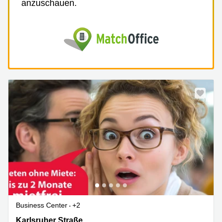
anzuschauen.
Business Center
+2
Karlsruher Straße 31-33, Rastatt
Karlsruher Straße