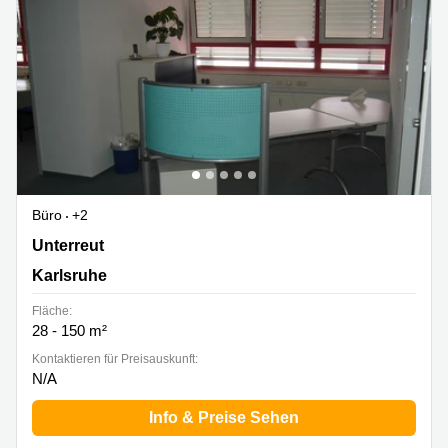
Büro
+2
Unterreut 6, Karlsruhe
Unterreut
Karlsruhe
Fläche:
28 - 150 m²
Kontaktieren für Preisauskunft:
N/A
Info & Preise Sehen