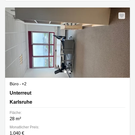
Büro
+2
Unterreut 6, Karlsruhe
Unterreut
Karlsruhe
Fläche:
28 m²
Monatlicher Preis:
1.040 €