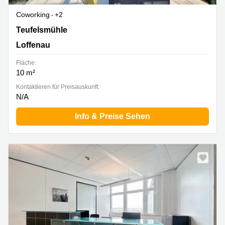
Coworking
+2
Teufelsmühle 1, Loffenau
Teufelsmühle
Loffenau
Fläche:
10 m²
Kontaktieren für Preisauskunft:
N/A
Info & Preise Sehen