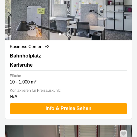
Business Center
+2
Bahnhofplatz 12, Karlsruhe
Bahnhofplatz
Karlsruhe
Fläche:
10 - 1.000 m²
Kontaktieren für Preisauskunft:
N/A
Info & Preise Sehen