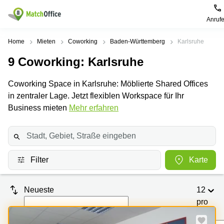
Anruf
Mieten / Vermieten
Home
Mieten
Coworking
Baden-Württemberg
Karlsruhe
9
Coworking
: Karlsruhe
Hilfe
Produktseiten
Beliebte
Beliebte
Städte
Suchanfragen
Coworking Space in Karlsruhe: Möblierte Shared Offices
Büro
Über uns
in zentraler Lage. Jetzt flexiblen Workspace für Ihr
mieten
Büro
Regus
mieten
Dortmund
Business mieten
Mehr erfahren
Business
München
Ellipson
Büro vermieten
center
Geschäftsadresse
Ruhrallee
Coworking
Hamburg
9
Preis
Space
Dortmund
Geschäftsadresse
Filter
Karte
Seminarraum
mieten
Office Club
Log-in
Düsseldorf
Ballindamm
Virtuelles
3
Neueste
12
Büro
Geschäftsadresse
Stuttgart
Rahel-
pro
Hirsch-
Seite
Büro
Straße