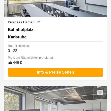
Business Center
+2
Bahnhofplatz 12, Karlsruhe
Bahnhofplatz
Karlsruhe
Räumlichkeiten:
3 - 22
Preis pro Räumlichkeit pro Monat:
ab 449 €
Info & Preise Sehen