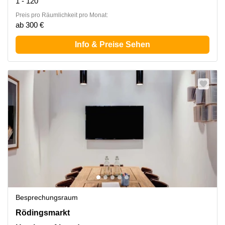
1 - 120
Preis pro Räumlichkeit pro Monat:
ab 300 €
Info & Preise Sehen
Besprechungsraum
Rödingsmarkt 9, Hamburg Altstadt
Rödingsmarkt