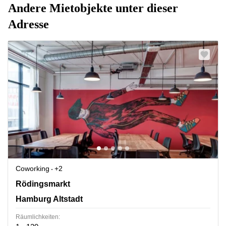
Andere Mietobjekte unter dieser
Adresse
Coworking
+2
Rödingsmarkt 9, Hamburg Altstadt
Rödingsmarkt
Hamburg Altstadt
Räumlichkeiten: