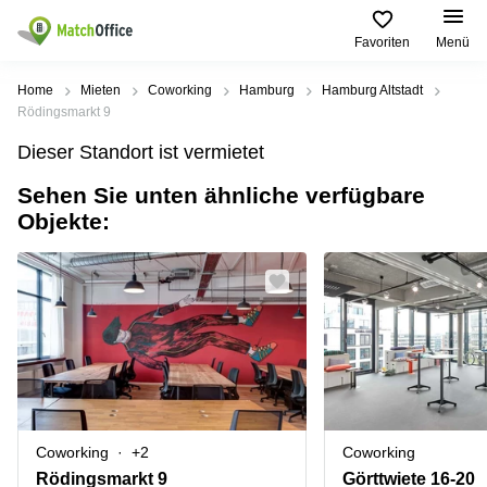
Favoriten
Menü
Mieten / Vermieten
Home
Mieten
Coworking
Hamburg
Hamburg Altstadt
Rödingsmarkt 9
Hilfe
Produktseiten
Beliebte
Beliebte
Dieser Standort ist vermietet
Städte
Suchanfragen
Büro
Sehen Sie unten ähnliche verfügbare
Über uns
mieten
Büro
Regus
Objekte:
mieten
Dortmund
Business
München
Ellipson
Büro vermieten
center
Geschäftsadresse
Ruhrallee
Coworking
Hamburg
9
Preis
Space
Dortmund
Geschäftsadresse
Seminarraum
mieten
Office Club
Log-in
Düsseldorf
Ballindamm
Virtuelles
3
Büro
Geschäftsadresse
Stuttgart
Rahel-
Coworking
+2
Coworking
Hirsch-
Büro
Straße
Rödingsmarkt 9
Görttwiete 16-20