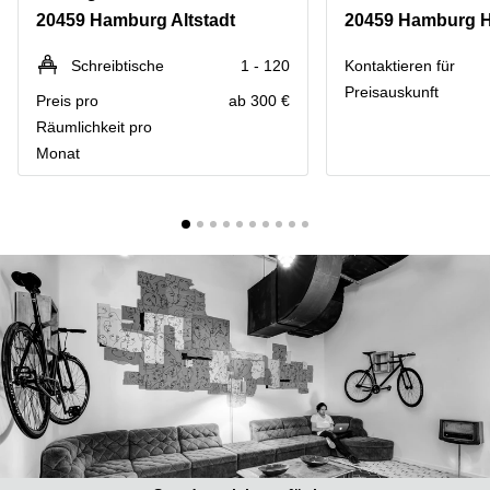
mieten
10
20459 Hamburg Altstadt
20459 Hamburg H
Düsseldorf
Berlin
Büro
Kienberger
Schreibtische
1 - 120
Kontaktieren für
mieten
Allee 4
Preisauskunft
Preis pro
ab 300 €
Köln
Berlin
Schönefeld
Räumlichkeit pro
Büro
Monat
mieten
Bahnhofstrasse
Essen
8 Hannover
Büro
Speditionstraße
mieten
21 Regus
Hannover
Düsseldorf
Seminarraum
Arcus
Düsseldorf
Park
Torgauer
Büro
Str.
mieten
Neuss
Mainzer
Landstraße
Büro
69
mieten
Frankfurt
Hamburg
Europaplatz