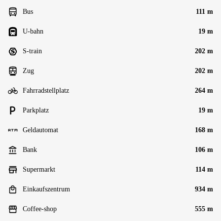
Bus
111 m
U-bahn
19 m
S-train
202 m
Zug
202 m
Fahrradstellplatz
264 m
Parkplatz
19 m
Geldautomat
168 m
Bank
106 m
Supermarkt
114 m
Einkaufszentrum
934 m
Coffee-shop
555 m