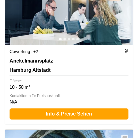
Coworking
+2
Anckelmannsplatz 1, Hamburg Altstadt
Anckelmannsplatz
Hamburg Altstadt
Fläche:
10 - 50 m²
Kontaktieren für Preisauskunft:
N/A
Info & Preise Sehen