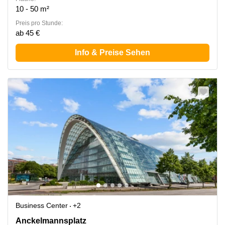
10 - 50 m²
Preis pro Stunde:
ab 45 €
Info & Preise Sehen
Business Center
+2
Anckelmannsplatz 1, Hamburg Altstadt
Anckelmannsplatz