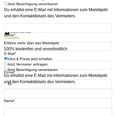
Büro
Jetzt Besichtigung vereinbaren
2 Berlin
mieten
Regus
Du erhältst eine E-Mail mit Informationen zum Mietobjekt
Berlin
und den Kontaktdetails des Vermieters.
Mitte
Frankfurter
Str. 720-
Büro
Infos & Preise jetzt erhalten
726 Köln
mieten
Datenschutz
Name*
Dortmund
Hohenstaufenring
Trustpilot
62 Köln
Erfahre mehr über das Mietobjekt
Tagungsraum
München
100% kostenfrei und unverbindlich
Erna-
E-Mail*
Scheffler-
Büro
Str. 1A
Infos & Preise jetzt erhalten
Mannheim
Köln
Jetzt Vermieter anfragen
mieten
Jetzt Besichtigung vereinbaren
Hohenzollernring
Firma*
Du erhältst eine E-Mail mit Informationen zum Mietobjekt
Büro
57 Koln
mieten
und den Kontaktdetails des Vermieters.
Nürnberg
Ludwig-
Erhard-
Telefon*
Meetingraum
Straße 18
Berlin
Hamburg
Name*
Coworking
Köln
Ihre Frage (optional)