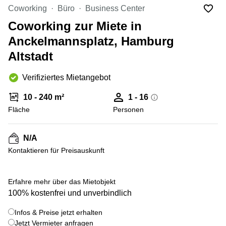
mieten
10
Coworking
Büro
Business Center
Düsseldorf
Berlin
Coworking zur Miete in
Büro
Kienberger
mieten
Anckelmannsplatz, Hamburg
Allee 4
Köln
Berlin
Altstadt
Schönefeld
Büro
mieten
Bahnhofstrasse
Verifiziertes Mietangebot
Essen
8 Hannover
10 - 240 m²
1 - 16
Büro
Speditionstraße
mieten
Fläche
21 Regus
Personen
Hannover
Düsseldorf
Seminarraum
Arcus
N/A
Düsseldorf
Park
Kontaktieren für Preisauskunft
Torgauer
Büro
+ 1 bilder
Str.
mieten
Neuss
Mainzer
Erfahre mehr über das Mietobjekt
Landstraße
100% kostenfrei und unverbindlich
Büro
69
mieten
Frankfurt
Infos & Preise jetzt erhalten
Hamburg
Jetzt Vermieter anfragen
Europaplatz