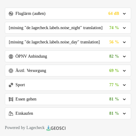
64 dB
Fluglärm (außen)
74 %
[missing "de.lagecheck.labels.noise_night" translation]
56 %
[missing "de.lagecheck.labels.noise_day" translation]
82 %
ÖPNV Anbindung
69 %
Ärztl. Versorgung
77 %
Sport
81 %
Essen gehen
81 %
Einkaufen
Powered by Lagecheck