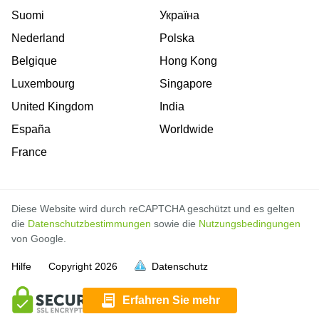
Suomi
Україна
Nederland
Polska
Belgique
Hong Kong
Luxembourg
Singapore
United Kingdom
India
España
Worldwide
France
Diese Website wird durch reCAPTCHA geschützt und es gelten
die
Datenschutzbestimmungen
sowie die
Nutzungsbedingungen
von Google.
Hilfe
Copyright
2026
Datenschutz
voll
voll
voll
voll
voll
voll
voll
voll
voll
voll
voll
voll
voll
voll
voll
voll
voll
voll
voll
Erfahren Sie mehr