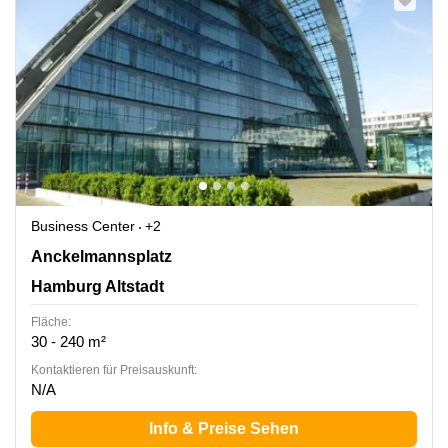
Business Center
+2
Anckelmannsplatz 1, Hamburg Altstadt
Anckelmannsplatz
Hamburg Altstadt
Fläche:
30 - 240 m²
Kontaktieren für Preisauskunft:
N/A
Info & Preise Sehen