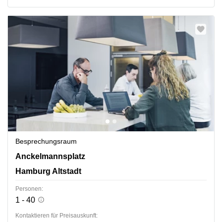
Besprechungsraum
Anckelmannsplatz 1, Hamburg Altstadt
Anckelmannsplatz
Hamburg Altstadt
Personen:
1 - 40
Kontaktieren für Preisauskunft: