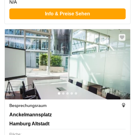
N/A
Info & Preise Sehen
Besprechungsraum
Anckelmannsplatz 1, Hamburg Altstadt
Anckelmannsplatz
Hamburg Altstadt
Fläche: