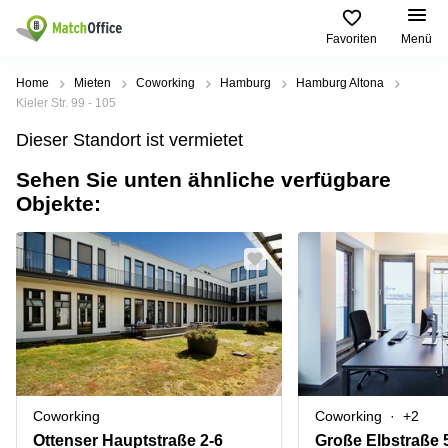
Favoriten
Menü
Mieten / Vermieten
Home
Mieten
Coworking
Hamburg
Hamburg Altona
Kieler Str. 99 - 105
Hilfe
Produktseiten
Beliebte
Beliebte
Dieser Standort ist vermietet
Städte
Suchanfragen
Büro
Sehen Sie unten ähnliche verfügbare
Über uns
mieten
Büro
Regus
Objekte:
mieten
Dortmund
Business
München
Ellipson
Büro vermieten
center
Geschäftsadresse
Ruhrallee
Coworking
Hamburg
9
Preis
Space
Dortmund
Geschäftsadresse
Seminarraum
mieten
Office Club
Log-in
Düsseldorf
Ballindamm
Virtuelles
3
Büro
Geschäftsadresse
Stuttgart
Rahel-
Coworking
Coworking
+2
Hirsch-
Büro
Straße
Ottenser Hauptstraße 2-6
Große Elbstraße 