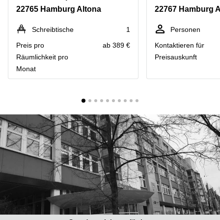
mieten
10
22765 Hamburg Altona
22767 Hamburg A
Düsseldorf
Berlin
Büro
Kienberger
Schreibtische
1
Personen
mieten
Allee 4
Preis pro
ab 389 €
Kontaktieren für
Köln
Berlin
Schönefeld
Räumlichkeit pro
Preisauskunft
Büro
Monat
mieten
Bahnhofstrasse
Essen
8 Hannover
Büro
Speditionstraße
mieten
21 Regus
Hannover
Düsseldorf
Seminarraum
Arcus
Düsseldorf
Park
Torgauer
Büro
Str.
mieten
Neuss
Mainzer
Landstraße
Büro
69
mieten
Frankfurt
Hamburg
Europaplatz