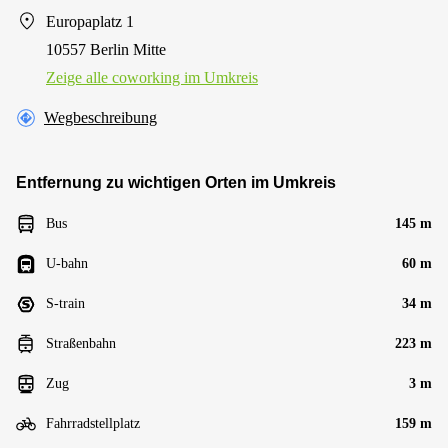
Europaplatz 1
10557 Berlin Mitte
Zeige alle сoworking im Umkreis
Wegbeschreibung
Entfernung zu wichtigen Orten im Umkreis
Bus
145 m
U-bahn
60 m
S-train
34 m
Straßenbahn
223 m
Zug
3 m
Fahrradstellplatz
159 m