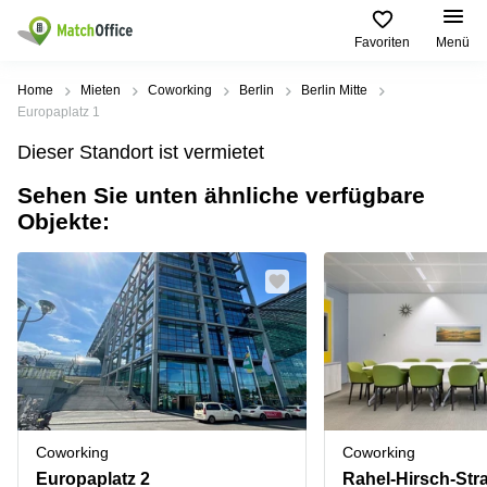
Favoriten
Menü
Mieten / Vermieten
Home
Mieten
Coworking
Berlin
Berlin Mitte
Europaplatz 1
Hilfe
Produktseiten
Beliebte
Beliebte
Dieser Standort ist vermietet
Städte
Suchanfragen
Büro
Sehen Sie unten ähnliche verfügbare
Über uns
mieten
Büro
Regus
Objekte:
mieten
Dortmund
Business
München
Ellipson
Büro vermieten
center
Geschäftsadresse
Ruhrallee
Coworking
Hamburg
9
Preis
Space
Dortmund
Geschäftsadresse
Seminarraum
mieten
Office Club
Log-in
Düsseldorf
Ballindamm
Virtuelles
3
Büro
Geschäftsadresse
Stuttgart
Rahel-
Coworking
Coworking
Hirsch-
Büro
Straße
Europaplatz 2
Rahel-Hirsch-Str