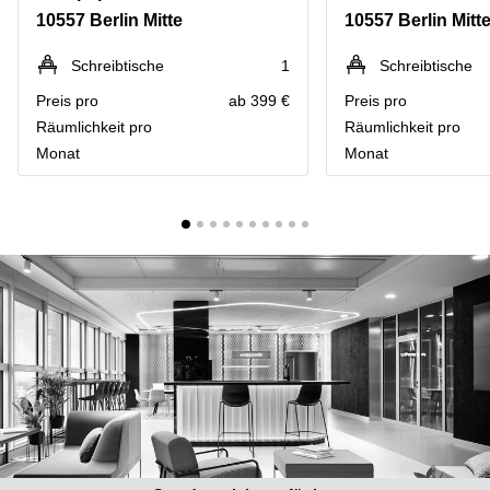
mieten
10
10557 Berlin Mitte
10557 Berlin Mitt
Düsseldorf
Berlin
Büro
Kienberger
Schreibtische
1
Schreibtische
mieten
Allee 4
Preis pro
ab 399 €
Preis pro
Köln
Berlin
Schönefeld
Räumlichkeit pro
Räumlichkeit pro
Büro
Monat
Monat
mieten
Bahnhofstrasse
Essen
8 Hannover
Büro
Speditionstraße
mieten
21 Regus
Hannover
Düsseldorf
Seminarraum
Arcus
Düsseldorf
Park
Torgauer
Büro
Str.
mieten
Neuss
Mainzer
Landstraße
Büro
69
mieten
Frankfurt
Hamburg
Europaplatz