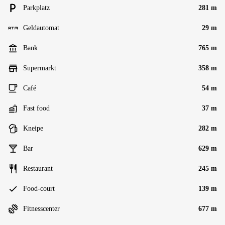
Parkplatz
281 m
Geldautomat
29 m
Bank
765 m
Supermarkt
358 m
Café
54 m
Fast food
37 m
Kneipe
282 m
Bar
629 m
Restaurant
245 m
Food-court
139 m
Fitnesscenter
677 m