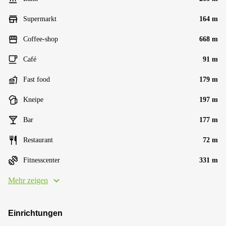
Supermarkt
164 m
Coffee-shop
668 m
Café
91 m
Fast food
179 m
Kneipe
197 m
Bar
177 m
Restaurant
72 m
Fitnesscenter
331 m
Mehr zeigen
Einrichtungen