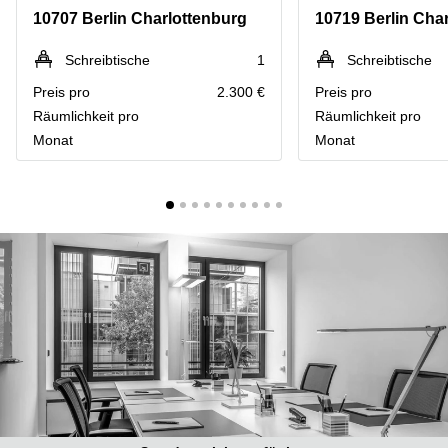
mieten
10
10707 Berlin Charlottenburg
10719 Berlin Cha
Düsseldorf
Berlin
Büro
Kienberger
Schreibtische
1
Schreibtische
mieten
Allee 4
Preis pro
2.300 €
Preis pro
Köln
Berlin
Schönefeld
Räumlichkeit pro
Räumlichkeit pro
Büro
Monat
Monat
mieten
Bahnhofstrasse
Essen
8 Hannover
Büro
Speditionstraße
mieten
21 Regus
Hannover
Düsseldorf
Seminarraum
Arcus
Düsseldorf
Park
Torgauer
Büro
Str.
mieten
Neuss
Mainzer
Landstraße
Büro
69
mieten
Frankfurt
Hamburg
Europaplatz