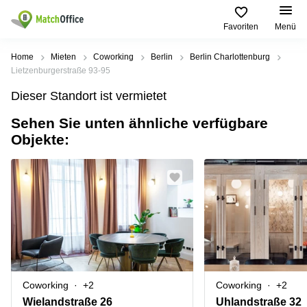
Favoriten
Menü
Mieten / Vermieten
Home
Mieten
Coworking
Berlin
Berlin Charlottenburg
Lietzenburgerstraße 93-95
Hilfe
Produktseiten
Beliebte
Beliebte
Dieser Standort ist vermietet
Städte
Suchanfragen
Büro
Sehen Sie unten ähnliche verfügbare
Über uns
mieten
Büro
Regus
Objekte:
mieten
Dortmund
Business
München
Ellipson
Büro vermieten
center
Geschäftsadresse
Ruhrallee
Coworking
Hamburg
9
Preis
Space
Dortmund
Geschäftsadresse
Seminarraum
mieten
Office Club
Log-in
Düsseldorf
Ballindamm
Virtuelles
3
Büro
Geschäftsadresse
Stuttgart
Rahel-
Coworking
+2
Coworking
+2
Hirsch-
Büro
Straße
Wielandstraße 26
Uhlandstraße 32