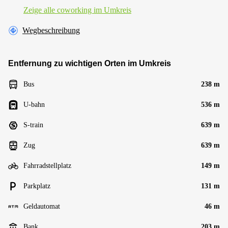
Zeige alle сoworking im Umkreis
Wegbeschreibung
Entfernung zu wichtigen Orten im Umkreis
Bus
238 m
U-bahn
536 m
S-train
639 m
Zug
639 m
Fahrradstellplatz
149 m
Parkplatz
131 m
Geldautomat
46 m
Bank
203 m