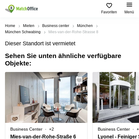
Favoriten
Menü
Mieten / Vermieten
Home
Mieten
Business center
München
München Schwabing
Mies-van-der-Rohe-Strasse 8
Hilfe
Produktseiten
Beliebte
Beliebte
Dieser Standort ist vermietet
Städte
Suchanfragen
Büro
Sehen Sie unten ähnliche verfügbare
Über uns
mieten
Büro
Regus
Objekte:
mieten
Dortmund
Business
München
Ellipson
Büro vermieten
center
Geschäftsadresse
Ruhrallee
Coworking
Hamburg
9
Preis
Space
Dortmund
Geschäftsadresse
Seminarraum
mieten
Office Club
Log-in
Düsseldorf
Ballindamm
Virtuelles
3
Büro
Geschäftsadresse
Stuttgart
Rahel-
Business Center
+2
Business Center
+
Hirsch-
Büro
Straße
Mies-van-der-Rohe-Straße 6
Lyonel - Feiniger