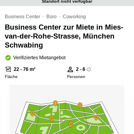
Standort nicht verfügbar
Büro
2 Berlin
mieten
Regus
Berlin
Business Center
Büro
Coworking
Mitte
Frankfurter
Business Center zur Miete in Mies-
Str. 720-
Büro
726 Köln
van-der-Rohe-Strasse, München
mieten
Dortmund
Hohenstaufenring
Schwabing
62 Köln
Tagungsraum
München
Erna-
Verifiziertes Mietangebot
Scheffler-
Büro
Str. 1A
22 - 76 m²
2 - 6
Mannheim
Köln
Fläche
Personen
mieten
Hohenzollernring
Büro
57 Koln
mieten
Nürnberg
Ludwig-
Erhard-
Meetingraum
Straße 18
Berlin
Hamburg
Coworking
Köln