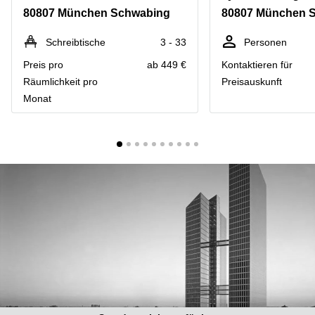
mieten
10
80807 München Schwabing
80807 München 
Düsseldorf
Berlin
Büro
Kienberger
Schreibtische
3 - 33
Personen
mieten
Allee 4
Preis pro
ab 449 €
Kontaktieren für
Köln
Berlin
Schönefeld
Räumlichkeit pro
Preisauskunft
Büro
Monat
mieten
Bahnhofstrasse
Essen
8 Hannover
Büro
Speditionstraße
mieten
21 Regus
Hannover
Düsseldorf
Seminarraum
Arcus
Düsseldorf
Park
Torgauer
Büro
Str.
mieten
Neuss
Mainzer
Landstraße
Büro
69
mieten
Frankfurt
Hamburg
Europaplatz