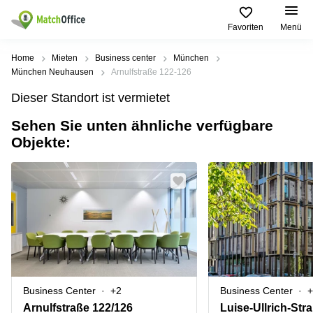
Favoriten
Menü
Mieten / Vermieten
Home
Mieten
Business center
München
München Neuhausen
Arnulfstraße 122-126
Hilfe
Produktseiten
Beliebte
Beliebte
Dieser Standort ist vermietet
Städte
Suchanfragen
Büro
Sehen Sie unten ähnliche verfügbare
Über uns
mieten
Büro
Regus
Objekte:
mieten
Dortmund
Business
München
Ellipson
Büro vermieten
center
Geschäftsadresse
Ruhrallee
Coworking
Hamburg
9
Preis
Space
Dortmund
Geschäftsadresse
Seminarraum
mieten
Office Club
Log-in
Düsseldorf
Ballindamm
Virtuelles
3
Büro
Geschäftsadresse
Stuttgart
Rahel-
Business Center
+2
Business Center
+
Hirsch-
Büro
Straße
Arnulfstraße 122/126
Luise-Ullrich-Str