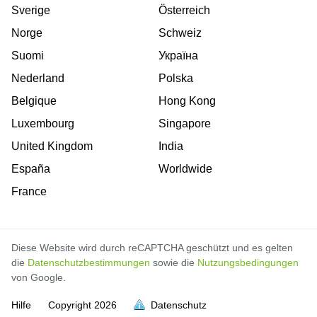
Sverige
Österreich
Norge
Schweiz
Suomi
Україна
Nederland
Polska
Belgique
Hong Kong
Luxembourg
Singapore
United Kingdom
India
España
Worldwide
France
Diese Website wird durch reCAPTCHA geschützt und es gelten
die
Datenschutzbestimmungen
sowie die
Nutzungsbedingungen
von Google.
Hilfe
Copyright
2026
Datenschutz
voll
voll
voll
voll
voll
voll
voll
voll
voll
voll