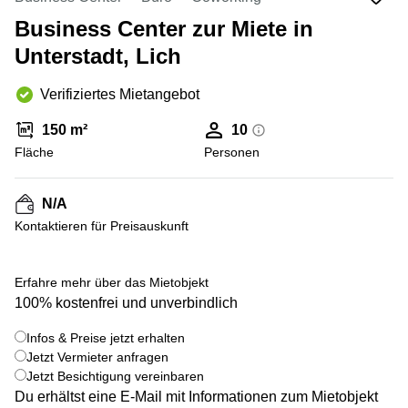
mieten
10
Düsseldorf
Berlin
Business Center zur Miete in
Unterstadt, Lich
Büro
Kienberger
mieten
Allee 4
Köln
Berlin
Verifiziertes Mietangebot
Schönefeld
Büro
150 m²
10
mieten
Bahnhofstrasse
Essen
8 Hannover
Fläche
Personen
Büro
Speditionstraße
mieten
21 Regus
N/A
Hannover
Düsseldorf
Kontaktieren für Preisauskunft
Seminarraum
Arcus
Düsseldorf
Park
+ 1 bilder
Torgauer
Erfahre mehr über das Mietobjekt
Büro
Str.
100% kostenfrei und unverbindlich
mieten
Neuss
Mainzer
Infos & Preise jetzt erhalten
Landstraße
Büro
Jetzt Vermieter anfragen
69
mieten
Frankfurt
Jetzt Besichtigung vereinbaren
Hamburg
Du erhältst eine E-Mail mit Informationen zum Mietobjekt
Europaplatz