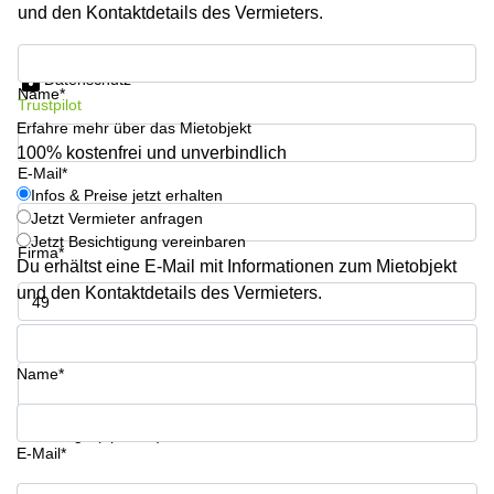
und den Kontaktdetails des Vermieters.
Büro
2 Berlin
mieten
Regus
Berlin
Infos & Preise jetzt erhalten
Mitte
Frankfurter
Datenschutz
Name*
Str. 720-
Trustpilot
Büro
726 Köln
Erfahre mehr über das Mietobjekt
mieten
Dortmund
Hohenstaufenring
100% kostenfrei und unverbindlich
62 Köln
E-Mail*
Tagungsraum
Infos & Preise jetzt erhalten
München
Erna-
Jetzt Vermieter anfragen
Scheffler-
Jetzt Besichtigung vereinbaren
Büro
Str. 1A
Firma*
Mannheim
Du erhältst eine E-Mail mit Informationen zum Mietobjekt
Köln
mieten
und den Kontaktdetails des Vermieters.
Hohenzollernring
Büro
57 Koln
Telefon*
mieten
Nürnberg
Ludwig-
Name*
Erhard-
Meetingraum
Straße 18
Berlin
Hamburg
Ihre Frage (optional)
E-Mail*
Coworking
Köln
Infos & Preise jetzt erhalten