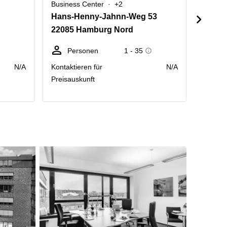
Business Center
+2
Busine
Hans-Henny-Jahnn-Weg 53
Kapst
22085 Hamburg Nord
22297
Personen
1 - 35
Sc
N/A
Kontaktieren für
N/A
Preis p
Preisauskunft
Räumlic
Monat