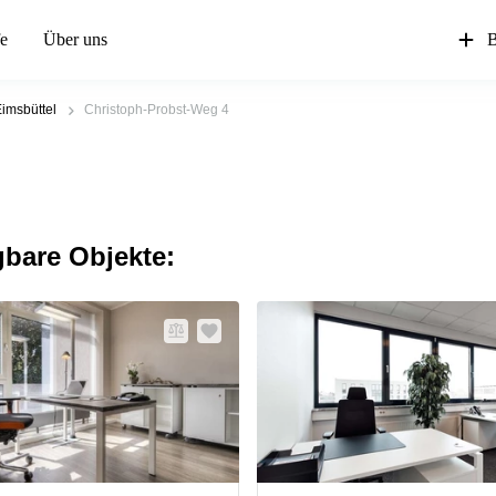
fe
Über uns
B
imsbüttel
Christoph-Probst-Weg 4
gbare Objekte: