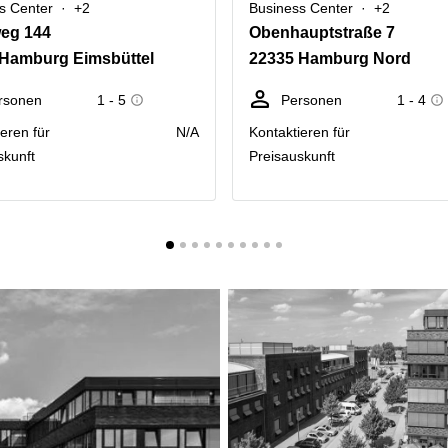
s Center
+2
Business Center
+2
weg 144
Obenhauptstraße 7
 Hamburg Eimsbüttel
22335 Hamburg Nord
rsonen
1 - 5
Personen
1 - 4
eren für
N/A
Kontaktieren für
skunft
Preisauskunft