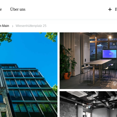
fe
Über uns
B
m Main
Wiesenhüttenplatz 25