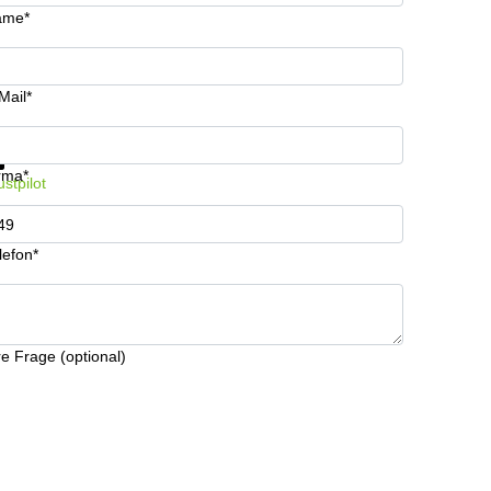
ame*
Mail*
fos & Preise jetzt erhalten
Datenschutz
rma*
ustpilot
lefon*
re Frage (optional)