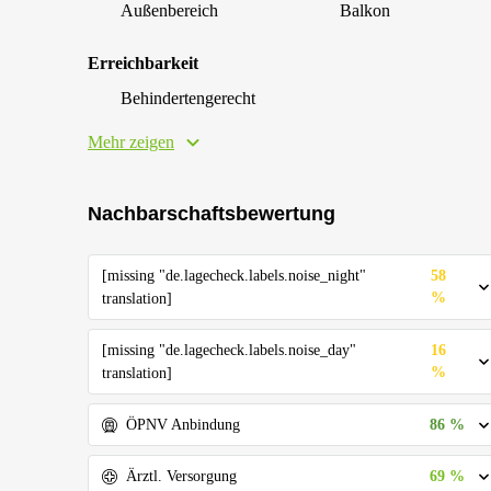
Außenbereich
Balkon
Erreichbarkeit
Behindertengerecht
Mehr zeigen
Nachbarschaftsbewertung
[missing "de.lagecheck.labels.noise_night"
58
%
translation]
[missing "de.lagecheck.labels.noise_day"
16
%
translation]
86 %
ÖPNV Anbindung
69 %
Ärztl. Versorgung