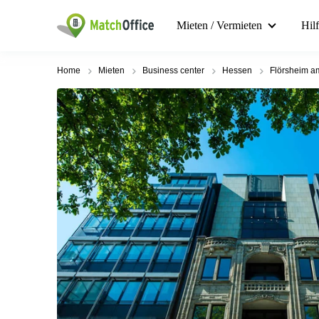
Mieten / Vermieten
Hil
Home
Mieten
Business center
Hessen
Flörsheim a