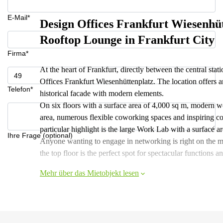
E-Mail*
Design Offices Frankfurt Wiesenh
Rooftop Lounge in Frankfurt City
Firma*
At the heart of Frankfurt, directly between the central sta
Offices Frankfurt Wiesenhüttenplatz. The location offers an
Telefon*
historical facade with modern elements.
On six floors with a surface area of 4,000 sq m, modern w
area, numerous flexible coworking spaces and inspiring c
particular highlight is the large Work Lab with a surface a
Ihre Frage (optional)
Anyone wanting to engage in networking is right on the 
the top floor is the perfect spot for spectacular functions a
Mehr über das Mietobjekt lesen