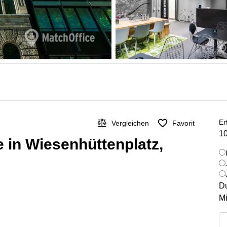
Er
Vergleichen
Favorit
10
 in Wiesenhüttenplatz,
Du
Mi