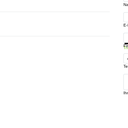
N
E-
In
Fi
Tr
Te
Ih