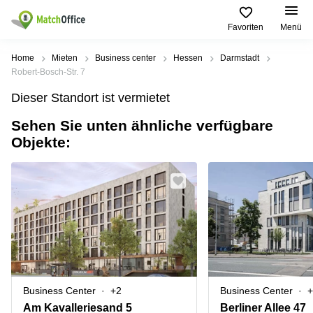
Favoriten
Menü
Mieten / Vermieten
Home
Mieten
Business center
Hessen
Darmstadt
Robert-Bosch-Str. 7
Hilfe
Produktseiten
Beliebte
Beliebte
Dieser Standort ist vermietet
Städte
Suchanfragen
Büro
Sehen Sie unten ähnliche verfügbare
Über uns
mieten
Büro
Regus
Objekte:
mieten
Dortmund
Business
München
Ellipson
Büro vermieten
center
Geschäftsadresse
Ruhrallee
Coworking
Hamburg
9
Preis
Space
Dortmund
Geschäftsadresse
Seminarraum
mieten
Office Club
Log-in
Düsseldorf
Ballindamm
Virtuelles
3
Büro
Geschäftsadresse
Stuttgart
Rahel-
Business Center
+2
Business Center
+
Hirsch-
Büro
Straße
Am Kavalleriesand 5
Berliner Allee 47