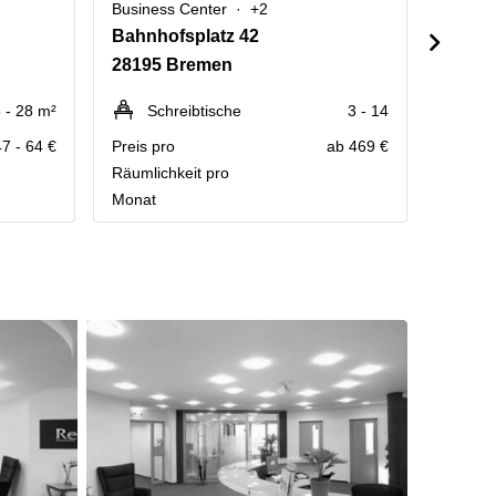
Business Center
+2
Busine
Bahnhofsplatz 42
Holler
28195 Bremen
28209
 - 28 m²
Schreibtische
3 - 14
P
47 - 64 €
Preis pro
ab 469 €
Kontakt
Räumlichkeit pro
Preisau
Monat