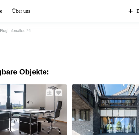
fe
Über uns
B
Flughafenallee 26
gbare Objekte: