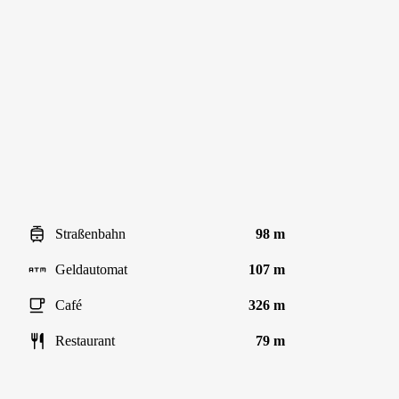
Straßenbahn
98 m
Geldautomat
107 m
Café
326 m
Restaurant
79 m