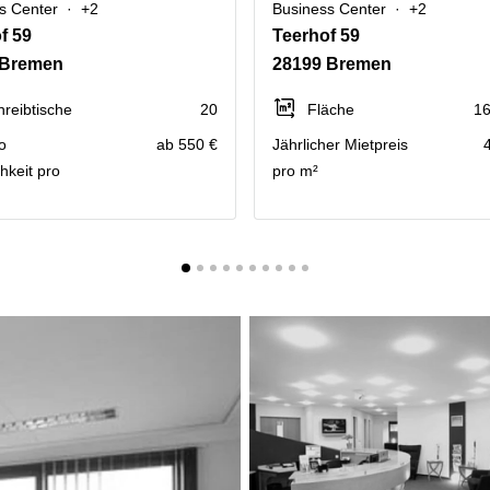
s Center
+2
Business Center
+2
f 59
Teerhof 59
 Bremen
28199 Bremen
hreibtische
20
Fläche
16
o
ab 550 €
Jährlicher Mietpreis
hkeit pro
pro m²