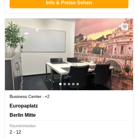
Info & Preise Sehen
Business Center
+2
Europaplatz 2, Berlin Mitte
Europaplatz
Berlin Mitte
Räumlichkeiten:
2 - 12