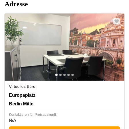
Adresse
Virtuelles Büro
Europaplatz 2, Berlin Mitte
Europaplatz
Berlin Mitte
Kontaktieren für Preisauskunft:
N/A