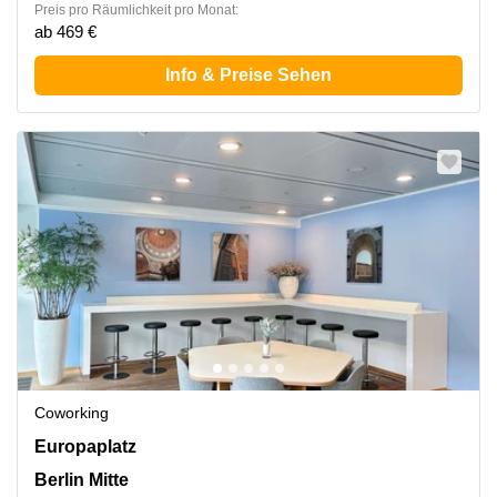
Preis pro Räumlichkeit pro Monat:
ab 469 €
Info & Preise Sehen
Coworking
Europaplatz 2, Berlin Mitte
Europaplatz
Berlin Mitte