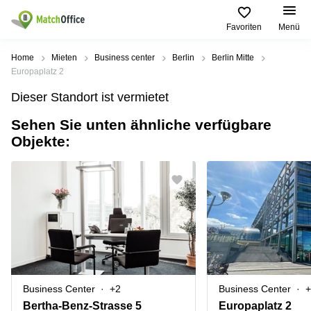
Favoriten
Menü
Mieten / Vermieten
Home
Mieten
Business center
Berlin
Berlin Mitte
Europaplatz 2
Hilfe
Produktseiten
Beliebte
Beliebte
Dieser Standort ist vermietet
Städte
Suchanfragen
Büro
Sehen Sie unten ähnliche verfügbare
Über uns
mieten
Büro
Regus
Objekte:
mieten
Dortmund
Business
München
Ellipson
Büro vermieten
center
Geschäftsadresse
Ruhrallee
Coworking
Hamburg
9
Preis
Space
Dortmund
Geschäftsadresse
Seminarraum
mieten
Office Club
Log-in
Düsseldorf
Ballindamm
Virtuelles
3
Büro
Geschäftsadresse
Stuttgart
Rahel-
Business Center
+2
Business Center
+
Hirsch-
Büro
Straße
Bertha-Benz-Strasse 5
Europaplatz 2