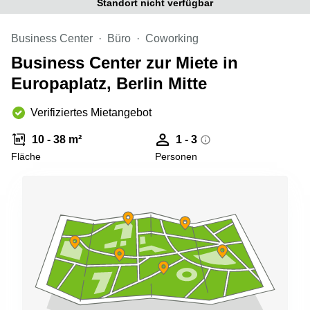
Standort nicht verfügbar
Büro
2 Berlin
mieten
Regus
Berlin
Business Center
Büro
Coworking
Mitte
Frankfurter
Business Center zur Miete in
Str. 720-
Büro
726 Köln
Europaplatz, Berlin Mitte
mieten
Dortmund
Hohenstaufenring
62 Köln
Verifiziertes Mietangebot
Tagungsraum
München
Erna-
10 - 38 m²
1 - 3
Scheffler-
Büro
Str. 1A
Fläche
Personen
Mannheim
Köln
mieten
Hohenzollernring
Büro
57 Koln
mieten
Nürnberg
Ludwig-
Erhard-
Meetingraum
Straße 18
Berlin
Hamburg
Coworking
Köln