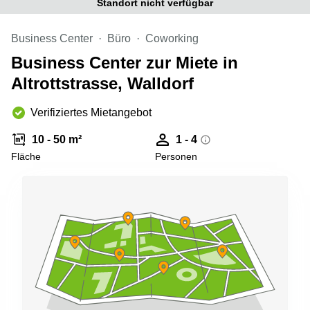
Standort nicht verfügbar
Büro
2 Berlin
mieten
Regus
Berlin
Business Center
Büro
Coworking
Mitte
Frankfurter
Business Center zur Miete in
Str. 720-
Büro
726 Köln
Altrottstrasse, Walldorf
mieten
Dortmund
Hohenstaufenring
62 Köln
Verifiziertes Mietangebot
Tagungsraum
München
Erna-
10 - 50 m²
1 - 4
Scheffler-
Büro
Str. 1A
Fläche
Personen
Mannheim
Köln
mieten
Hohenzollernring
Büro
57 Koln
mieten
Nürnberg
Ludwig-
Erhard-
Meetingraum
Straße 18
Berlin
Hamburg
Coworking
Köln