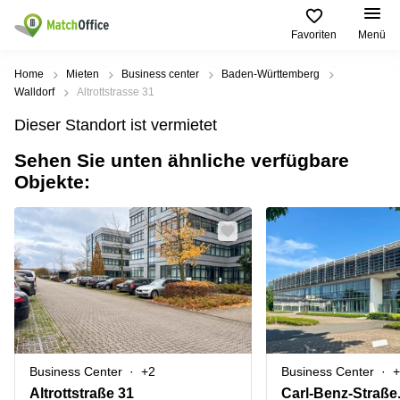
Favoriten
Menü
Mieten / Vermieten
Home
Mieten
Business center
Baden-Württemberg
Walldorf
Altrottstrasse 31
Hilfe
Produktseiten
Beliebte
Beliebte
Dieser Standort ist vermietet
Städte
Suchanfragen
Büro
Sehen Sie unten ähnliche verfügbare
Über uns
mieten
Büro
Regus
Objekte:
mieten
Dortmund
Business
München
Ellipson
Büro vermieten
center
Geschäftsadresse
Ruhrallee
Coworking
Hamburg
9
Preis
Space
Dortmund
Geschäftsadresse
Seminarraum
mieten
Office Club
Log-in
Düsseldorf
Ballindamm
Virtuelles
3
Büro
Geschäftsadresse
Stuttgart
Rahel-
Business Center
+2
Business Center
+
Hirsch-
Büro
Straße
Altrottstraße 31
Carl-Benz-Straße.