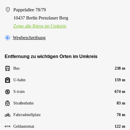
Pappelallee 78/79
10437 Berlin Prenzlauer Berg
Zeige alle Büros im Umkreis
Wegbeschreibung
Entfernung zu wichtigen Orten im Umkreis
Bus
238 m
U-bahn
159 m
S-train
674 m
Straßenbahn
83 m
Fahrradstellplatz
70 m
Geldautomat
122 m