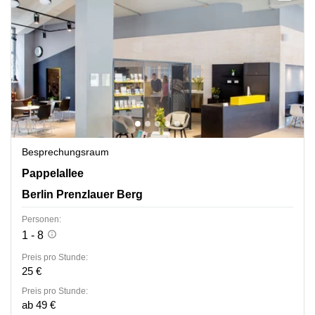
Besprechungsraum
Pappelallee 78/79, Berlin Prenzlauer Berg
Pappelallee
Berlin Prenzlauer Berg
Personen:
1 - 8
Preis pro Stunde:
25 €
Preis pro Stunde:
ab 49 €