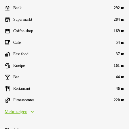
Bank
292 m
Supermarkt
284 m
Coffee-shop
169 m
Café
54 m
Fast food
37 m
Kneipe
161 m
Bar
44 m
Restaurant
46 m
Fitnesscenter
220 m
Mehr zeigen