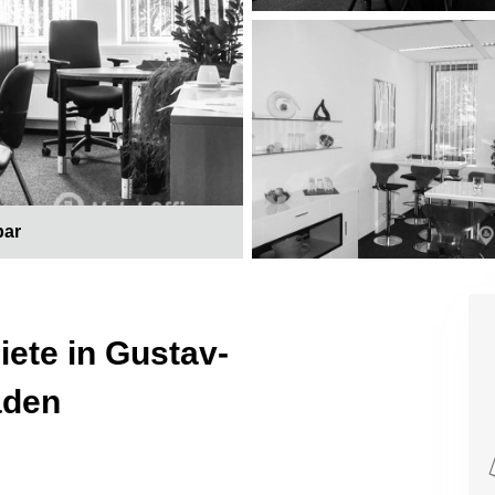
bar
ete in Gustav-
aden