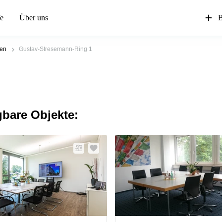
fe
Über uns
B
en
Gustav-Stresemann-Ring 1
gbare Objekte: