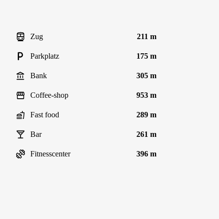
Zug
211 m
Parkplatz
175 m
Bank
305 m
Coffee-shop
953 m
Fast food
289 m
Bar
261 m
Fitnesscenter
396 m