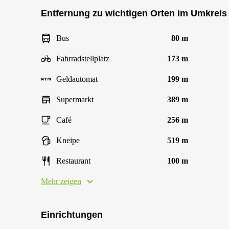
Entfernung zu wichtigen Orten im Umkreis
Bus
80 m
Fahrradstellplatz
173 m
Geldautomat
199 m
Supermarkt
389 m
Café
256 m
Kneipe
519 m
Restaurant
100 m
Mehr zeigen
Einrichtungen