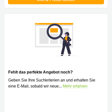
Büro
2 Berlin
mieten
Regus
Berlin
Mitte
Frankfurter
Str. 720-
Büro
726 Köln
mieten
Dortmund
Hohenstaufenring
62 Köln
Tagungsraum
München
Erna-
Scheffler-
Büro
Str. 1A
Mannheim
Köln
mieten
Hohenzollernring
Fehlt das perfekte Angebot noch?
Büro
57 Koln
mieten
Geben Sie Ihre Suchkriterien an und erhalten Sie
Nürnberg
Ludwig-
eine E-Mail, sobald wir neue
...
Mehr erfahren
Erhard-
Meetingraum
Straße 18
Berlin
Hamburg
Coworking
Köln