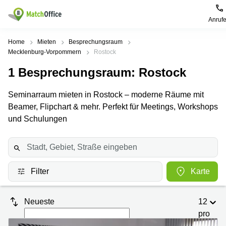
Anruf
Mieten / Vermieten
Home
Mieten
Besprechungsraum
Mecklenburg-Vorpommern
Rostock
Hilfe
Produktseiten
Beliebte
Beliebte
1
Besprechungsraum
: Rostock
Städte
Suchanfragen
Büro
Über uns
Seminarraum mieten in Rostock – moderne Räume mit
mieten
Büro
Regus
mieten
Dortmund
Beamer, Flipchart & mehr. Perfekt für Meetings, Workshops
Business
München
Ellipson
und Schulungen
Büro vermieten
center
Geschäftsadresse
Ruhrallee
Coworking
Hamburg
9
Preis
Space
Dortmund
Geschäftsadresse
Seminarraum
mieten
Office Club
Filter
Karte
Log-in
Düsseldorf
Ballindamm
Virtuelles
3
Büro
Geschäftsadresse
Neueste
12
Stuttgart
Rahel-
Hirsch-
pro
Büro
Straße
Seite