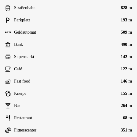
Straßenbahn
828 m
Parkplatz
193 m
Geldautomat
509 m
Bank
490 m
Supermarkt
142 m
Café
122 m
Fast food
146 m
Kneipe
155 m
Bar
264 m
Restaurant
68 m
Fitnesscenter
351 m